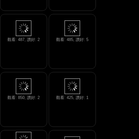
觀看: 487, 讚好: 2
觀看: 485, 讚好: 5
觀看: 425, 讚好: 1
觀看: 850, 讚好: 2