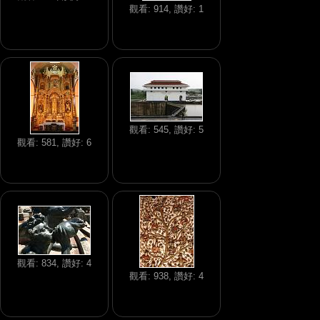
觀看: 914, 讚好: 1
觀看: 545, 讚好: 5
觀看: 581, 讚好: 6
觀看: 834, 讚好: 4
觀看: 938, 讚好: 4