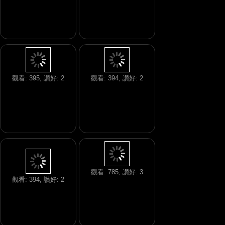
觀看: 395, 讚好: 2
觀看: 394, 讚好: 2
觀看: 785, 讚好: 3
觀看: 394, 讚好: 2