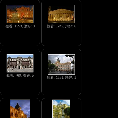
觀看: 1253, 讚好: 3
觀看: 1242, 讚好: 6
觀看: 760, 讚好: 5
觀看: 1251, 讚好: 1