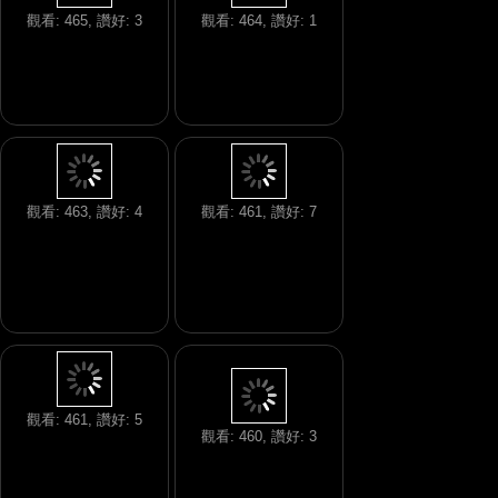
觀看: 465, 讚好: 3
觀看: 464, 讚好: 1
觀看: 463, 讚好: 4
觀看: 461, 讚好: 7
觀看: 460, 讚好: 3
觀看: 461, 讚好: 5