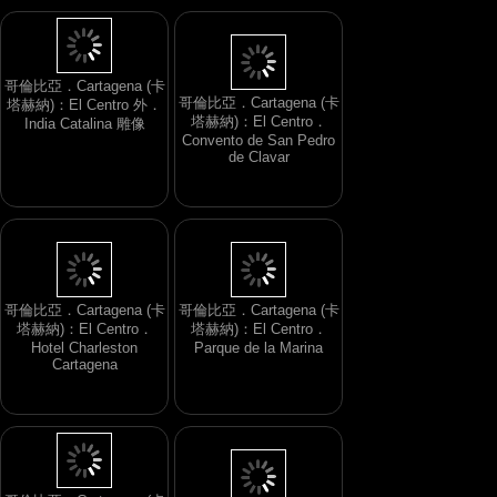
哥倫比亞．Cartagena (卡
塔赫納)：El Centro．
哥倫比亞．Cartagena (卡
Convento de San Pedro
塔赫納)：El Centro 外．
de Clavar
India Catalina 雕像
哥倫比亞．Cartagena (卡
哥倫比亞．Cartagena (卡
塔赫納)：El Centro．
塔赫納)：El Centro．
Hotel Charleston
Parque de la Marina
Cartagena