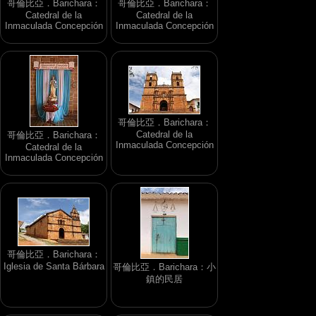
哥倫比亞．Barichara：
哥倫比亞．Barichara：
Catedral de la
Catedral de la
Inmaculada Concepción
Inmaculada Concepción
哥倫比亞．Barichara：
Catedral de la
哥倫比亞．Barichara：
Inmaculada Concepción
Catedral de la
Inmaculada Concepción
哥倫比亞．Barichara：
Iglesia de Santa Bárbara
哥倫比亞．Barichara：小
鎮的民居