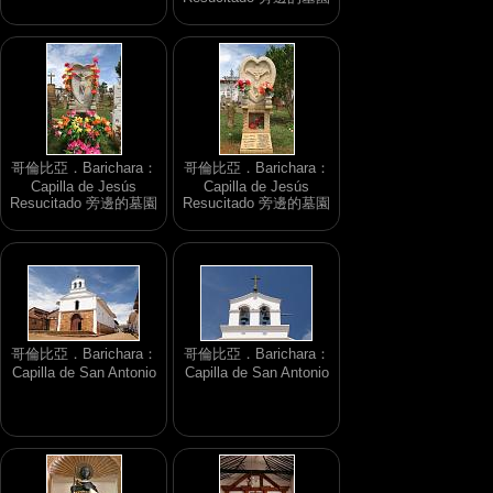
哥倫比亞．Barichara：
哥倫比亞．Barichara：
Capilla de Jesús
Capilla de Jesús
Resucitado 旁邊的墓園
Resucitado 旁邊的墓園
哥倫比亞．Barichara：
哥倫比亞．Barichara：
Capilla de San Antonio
Capilla de San Antonio