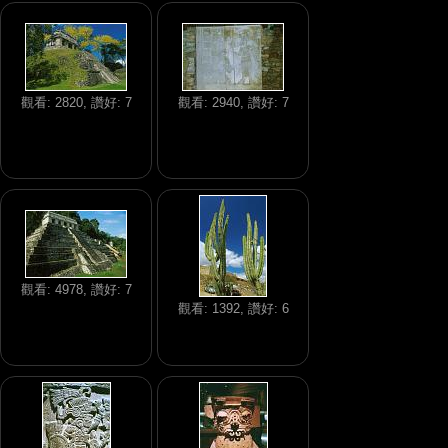
觀看: 2820, 讚好: 7
觀看: 2940, 讚好: 7
觀看: 4978, 讚好: 7
觀看: 1392, 讚好: 6