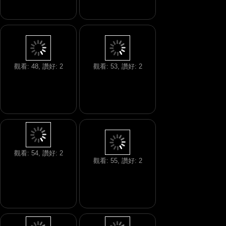
觀看: 48, 讚好: 2
觀看: 53, 讚好: 2
觀看: 54, 讚好: 2
觀看: 55, 讚好: 2