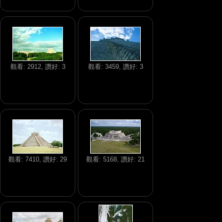
觀看: 2912, 讚好: 3
觀看: 3459, 讚好: 3
觀看: 7410, 讚好: 29
觀看: 5168, 讚好: 21