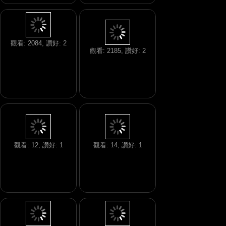
觀看: 2084, 讚好: 2
觀看: 2185, 讚好: 2
觀看: 12, 讚好: 1
觀看: 14, 讚好: 1