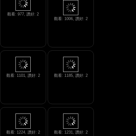
觀看: 977, 讚好: 2
觀看: 1006, 讚好: 2
觀看: 1101, 讚好: 2
觀看: 1185, 讚好: 2
觀看: 1224, 讚好: 2
觀看: 1231, 讚好: 2