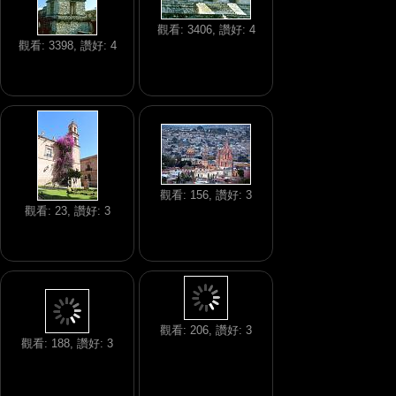
觀看: 3406, 讚好: 4
觀看: 3398, 讚好: 4
觀看: 156, 讚好: 3
觀看: 23, 讚好: 3
觀看: 188, 讚好: 3
觀看: 206, 讚好: 3