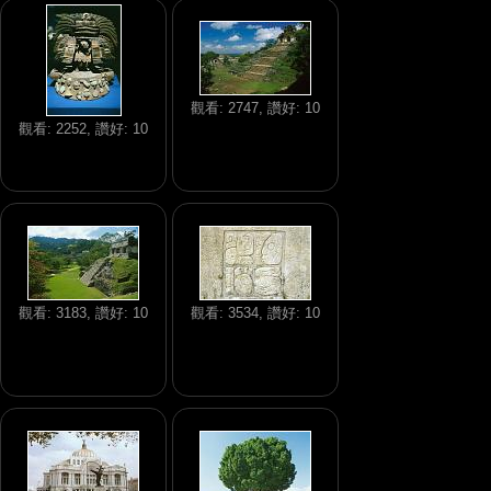
觀看: 2747, 讚好: 10
觀看: 2252, 讚好: 10
觀看: 3183, 讚好: 10
觀看: 3534, 讚好: 10