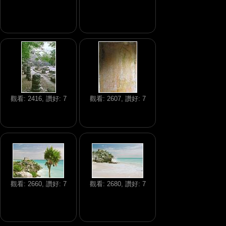
觀看: 2416, 讚好: 7
觀看: 2607, 讚好: 7
觀看: 2660, 讚好: 7
觀看: 2680, 讚好: 7