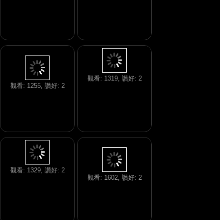
觀看: 1319, 讚好: 2
觀看: 1255, 讚好: 2
觀看: 1329, 讚好: 2
觀看: 1602, 讚好: 2