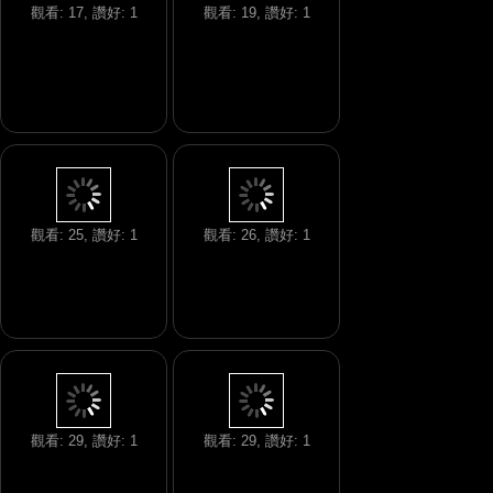
觀看: 17, 讚好: 1
觀看: 19, 讚好: 1
觀看: 25, 讚好: 1
觀看: 26, 讚好: 1
觀看: 29, 讚好: 1
觀看: 29, 讚好: 1