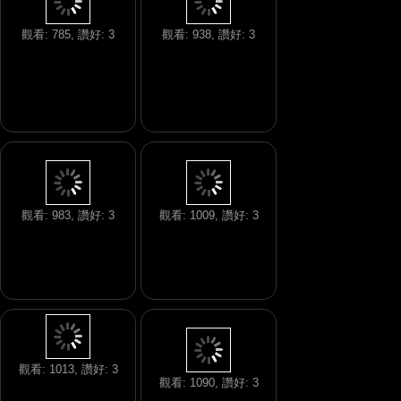
觀看: 785, 讚好: 3
觀看: 938, 讚好: 3
觀看: 983, 讚好: 3
觀看: 1009, 讚好: 3
觀看: 1090, 讚好: 3