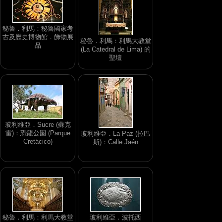
秘魯．利馬：秘魯國家考
古及歷史博物館．飾物展
秘魯．利馬：利馬大教堂
品
(La Catedral de Lima) 的
聖壇
玻利維亞．Sucre (蘇克
雷)：恐龍公園 (Parque
玻利維亞．La Paz (拉巴
Cretácico)
斯)：Calle Jaén
秘魯．利馬：利馬大教堂
玻利維亞．波托西