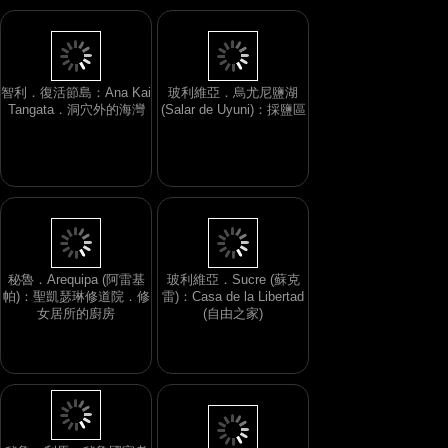
智利．復活節島：Ana Kai
玻利維亞．烏尤尼鹽湖
Tangata．洞穴外的海灣
(Salar de Uyuni)：採鹽區
秘魯．Arequipa (阿雷基
玻利維亞．Sucre (蘇克
帕)：聖凱瑟琳修道院．修
雷)：Casa de la Libertad
女居所的廚房
(自由之家)