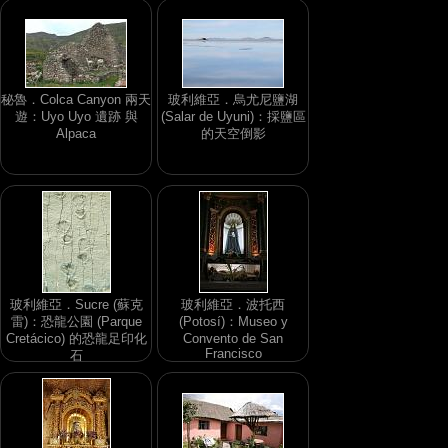
秘魯．Colca Canyon 兩天
玻利維亞．烏尤尼鹽湖
遊：Uyo Uyo 遺跡 與
(Salar de Uyuni)：採鹽區
Alpaca
的天空倒影
玻利維亞．Sucre (蘇克
玻利維亞．波托西
雷)：恐龍公園 (Parque
(Potosí)：Museo y
Cretácico) 的恐龍足印化
Convento de San
Francisco
石