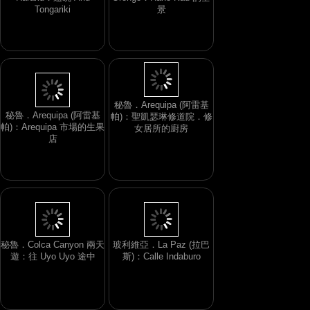
Raraku．遠眺 Ahu
Tongariki
秘魯．Arequipa (阿雷基
帕)：Arequipa 市場的生果
秘魯．Arequipa (阿雷基
店
帕)：聖凱瑟琳修道院．修
女居所的廚房
秘魯．Colca Canyon 兩天
玻利維亞．La Paz (拉巴
遊：往 Uyo Uyo 途中
斯)：Calle Indaburo