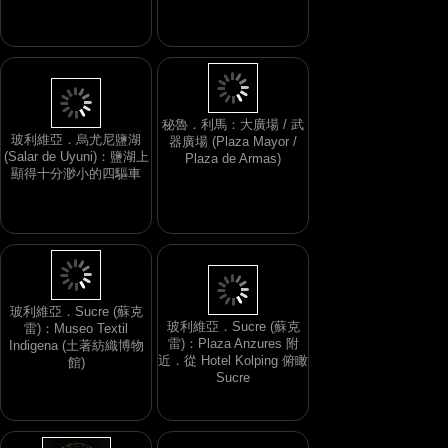
秘魯．利馬：大廣場 / 武
玻利維亞．烏尤尼鹽湖
器廣場 (Plaza Mayor /
(Salar de Uyuni)：鹽湖上
Plaza de Armas)
顯得十分渺小的四驅車
玻利維亞．Sucre (蘇克
玻利維亞．Sucre (蘇克
雷)：Museo Textil
雷)：Plaza Anzures 附
Indigena (土著紡織博物
近．從 Hotel Kolping 俯瞰
館)
Sucre