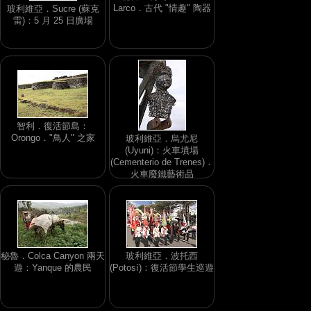
Larco．古代 "情趣" 陶器
玻利維亞．Sucre (蘇克
雷)：5 月 25 日廣場
智利．復活節島：
Orongo．"鳥人" 之家
玻利維亞．烏尤尼
(Uyuni)：火車墳場
(Cementerio de Trenes)．
火車廢鐵藝術品
秘魯．Colca Canyon 兩天
玻利維亞．波托西
遊：Yanque 的農民
(Potosí)：復活節學生巡遊