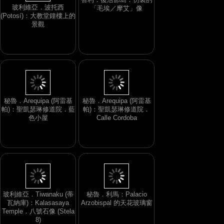
玻利維亞．波托西
(Potosí)：大教堂鐘樓上的
智利．復活節島：仿製的
景觀
「毛埃／摩艾」像
秘魯．Arequipa (阿雷基
秘魯．Arequipa (阿雷基
帕)：聖凱瑟琳修道院．藍
帕)：聖凱瑟琳修道院．
色小屋
Calle Cordoba
玻利維亞．Tiwanaku (蒂
秘魯．利馬：Palacio
瓦納庫)：Kalasasaya
Arzobispal 的天花玻璃窗
Temple．八號石像 (Stela