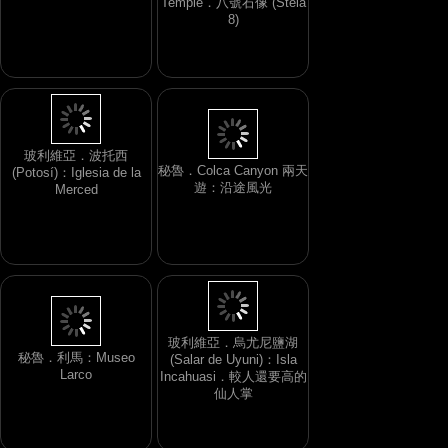
Temple．八號石像 (Stela
8)
玻利維亞．波托西
秘魯．Colca Canyon 兩天
(Potosí)：Iglesia de la
遊：沿途風光
Merced
玻利維亞．烏尤尼鹽湖
秘魯．利馬：Museo
(Salar de Uyuni)：Isla
Larco
Incahuasi．較人還要高的
仙人掌