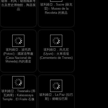
玻利維亞．Sucre (蘇克
雷)：Museo de la
秘魯．利馬：秘魯國家考
Recoleta 的展品
古及歷史博物館．陶器展
品
玻利維亞．波托西
玻利維亞．烏尤尼
(Potosí)：國家造幣廠
(Uyuni)：火車墳場
(Casa Nacional de
(Cementerio de Trenes)
Moneda) 內的通道
玻利維亞．La Paz (拉巴
斯)：俯瞰拉巴斯
玻利維亞．Tiwanaku (蒂
瓦納庫)：Kalasasaya