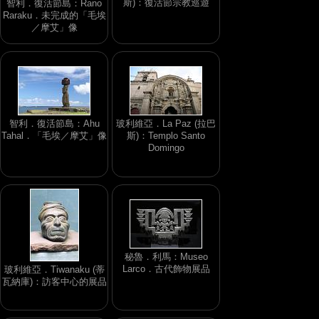
斯)：復活節宗教巡遊
智利．復活節島：Rano
Raraku．未完成的「毛埃
／摩艾」像
智利．復活節島：Ahu
玻利維亞．La Paz (拉巴
Tahal．「毛埃／摩艾」像
斯)：Templo Santo
Domingo
秘魯．利馬：Museo
Larco．古代飾物展品
玻利維亞．Tiwanaku (蒂
瓦納庫)：訪客中心的展品