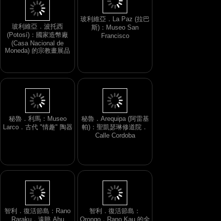
玻利維亞．波托西
(Potosí)：國家造幣廠
玻利維亞．La Paz (拉巴
(Casa Nacional de
斯)：Museo San
Moneda) 的宗教畫展品
Francisco
秘魯．利馬：Museo
秘魯．Arequipa (阿雷基
Larco．古代 "情趣" 陶器
帕)：聖凱瑟琳修道院．
Calle Cordoba
智利．復活節島：
Orongo．Rano Kau 的全
景
智利．復活節島：Rano