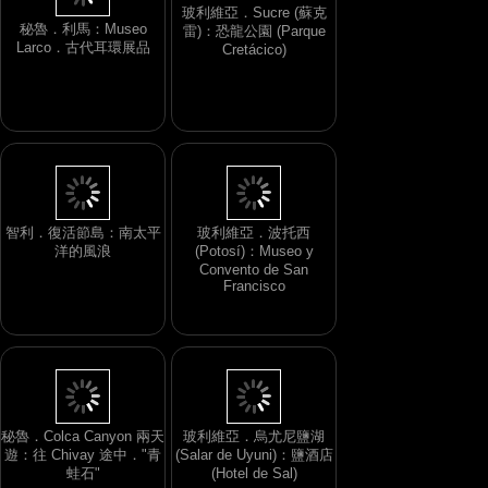
玻利維亞．Sucre (蘇克
秘魯．利馬：Museo
雷)：恐龍公園 (Parque
Larco．古代耳環展品
Cretácico)
智利．復活節島：南太平
玻利維亞．波托西
洋的風浪
(Potosí)：Museo y
Convento de San
Francisco
秘魯．Colca Canyon 兩天
玻利維亞．烏尤尼鹽湖
遊：往 Chivay 途中．"青
(Salar de Uyuni)：鹽酒店
蛙石"
(Hotel de Sal)