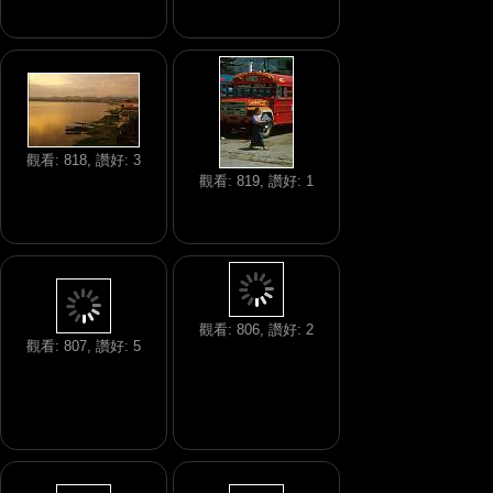
觀看: 818, 讚好: 3
觀看: 819, 讚好: 1
觀看: 807, 讚好: 5
觀看: 806, 讚好: 2