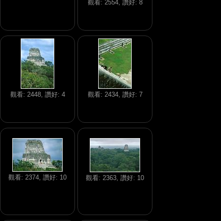
觀看: 2554, 讚好: 8
觀看: 2448, 讚好: 4
觀看: 2434, 讚好: 7
觀看: 2374, 讚好: 10
觀看: 2363, 讚好: 10