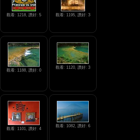
觀看: 1218, 讚好: 5
觀看: 1195, 讚好: 3
觀看: 1120, 讚好: 3
觀看: 1188, 讚好: 0
觀看: 1082, 讚好: 6
觀看: 1101, 讚好: 4