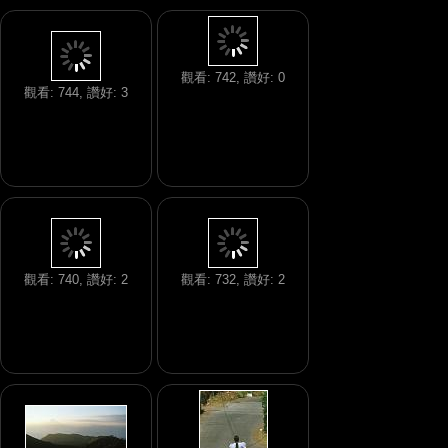
觀看: 744, 讚好: 3
觀看: 742, 讚好: 0
觀看: 740, 讚好: 2
觀看: 732, 讚好: 2