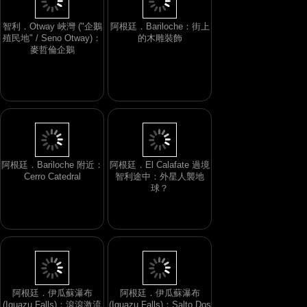
智利．Otway 峽灣 ("企鵝
阿根廷．Bariloche：街上
殖民地" / Seno Otway)：
的木雕裝飾
麥哲倫企鵝
阿根廷．Bariloche 附近：
阿根廷．El Calafate 過境
Cerro Catedral
智利途中：外星人襲地
球？
阿根廷．伊瓜蘇瀑布
阿根廷．伊瓜蘇瀑布