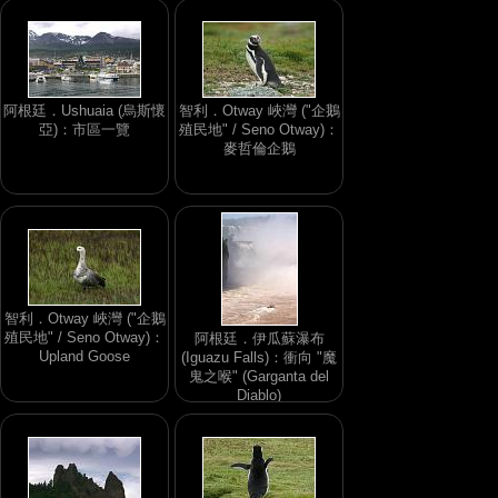
阿根廷．Ushuaia (烏斯懷
智利．Otway 峽灣 ("企鵝
亞)：市區一覽
殖民地" / Seno Otway)：
麥哲倫企鵝
智利．Otway 峽灣 ("企鵝
殖民地" / Seno Otway)：
阿根廷．伊瓜蘇瀑布
Upland Goose
(Iguazu Falls)：衝向 "魔
鬼之喉" (Garganta del
Diablo)