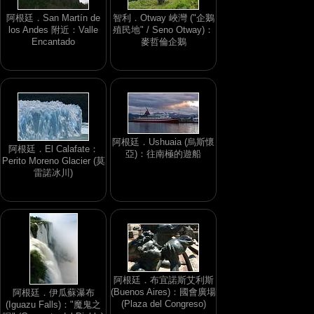
阿根廷．San Martín de
智利．Otway 峽灣 ("企鵝
los Andes 附近：Valle
殖民地" / Seno Otway)：
Encantado
麥哲倫企鵝
阿根廷．Ushuaia (烏斯懷
阿根廷．El Calafate：
亞)：往南極的遊船
Perito Moreno Glacier (莫
雷諾冰川)
阿根廷．布宜諾斯艾利斯
(Buenos Aires)：國會廣場
阿根廷．伊瓜蘇瀑布
(Plaza del Congreso)
(Iguazu Falls)："魔鬼之