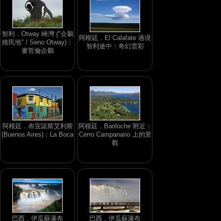
智利．Otway 峽灣 ("企鵝
阿根廷．El Calafate 過境
殖民地" / Seno Otway)：
智利途中：奇幻雲彩
麥哲倫企鵝
阿根廷．布宜諾斯艾利斯
阿根廷．Bariloche 附近：
(Buenos Aires)：La Boca
Cerro Campanario 上的景
觀
巴西．伊瓜蘇瀑布
巴西．伊瓜蘇瀑布