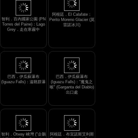
阿根廷．El Calafate：
智利．百內國家公園 (PN
Perito Moreno Glacier (莫
Torres del Paine)：Lago
雷諾冰川)
Grey．走在寒霧中
巴西．伊瓜蘇瀑布
巴西．伊瓜蘇瀑布
(Iguazu Falls)：遠眺群瀑
(Iguazu Falls)："魔鬼之
喉" (Garganta del Diablo)
出口處
智利．Otway 峽灣 ("企鵝
阿根廷．布宜諾斯艾利斯