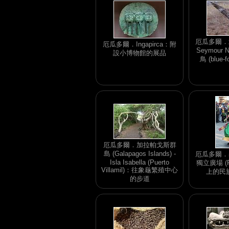
厄瓜多爾．北
厄瓜多爾．Ingapirca：附
Seymour 
設小博物館的展品
鳥 (blue-f
厄瓜多爾．加拉帕戈斯群
島 (Galapagos Islands) -
厄瓜多爾．基多
Isla Isabella (Puerto
獨立廣場 (Pl
Villamil)：往象龜繁殖中心
上的民
的步道