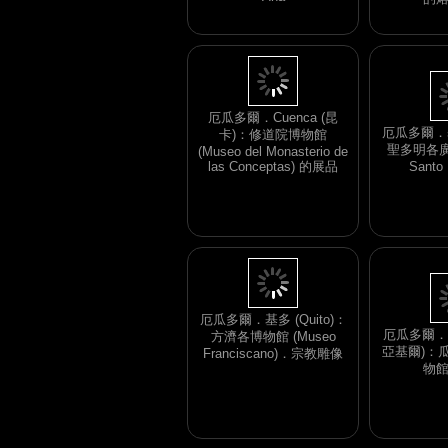
Iglesia del Cerro Santa
(marine 
Ana
的
厄瓜多爾．基多
聖多明各廣場 
厄瓜多爾．Cuenca (昆
Santo
卡)：修道院博物館
(Museo del Monasterio de
las Conceptas) 的展品
厄瓜多爾．Gu
亞基爾)：
厄瓜多爾．基多 (Quito)：
物
方濟各博物館 (Museo
Franciscano)．宗教雕像