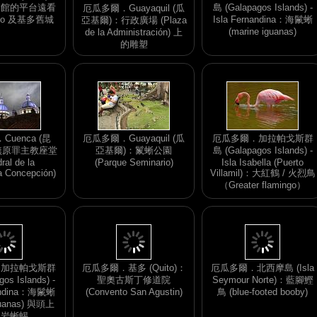
物館的平台遠看
島 (Galapagos Islands) -
厄瓜多爾．Guayaquil (瓜
illo 及基多舊城
Isla Fernandina：海鬛蜥
亞基爾)：行政廣場 (Plaza
(marine iguanas)
de la Administración) 上
的雕塑
uenca (昆
厄瓜多爾．Guayaquil (瓜
厄瓜多爾．加拉帕戈斯群
無原罪主教座堂
亞基爾)：鬣蜥公園
島 (Galapagos Islands) -
ral de la
(Parque Seminario)
Isla Isabella (Puerto
a Concepción)
Villamil)：大紅鶴 / 火烈鳥
（Greater flamingo）
．加拉帕戈斯群
厄瓜多爾．基多 (Quito)：
os Islands) -
聖奧古斯丁修道院
厄瓜多爾．北西摩島 (Isla
nandina：海鬛蜥
(Convento San Agustin)
Seymour Norte)：藍腳鰹