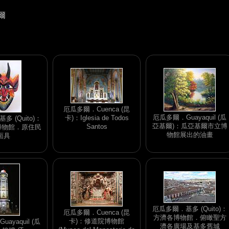
爾
厄瓜多爾．Cuenca (昆
厄瓜多爾．Guayaquil (瓜
卡)：Iglesia de Todos
 (Quito)：
亞基爾)：瓜亞基爾市立博
Santos
e 博物館．原住民
物館展出的油畫
面具
厄瓜多爾．基多 (Quito)：
厄瓜多爾．Cuenca (昆
方濟各博物館．俯瞰聖方
卡)：修道院博物館
ayaquil (瓜
濟各廣場及基多舊城