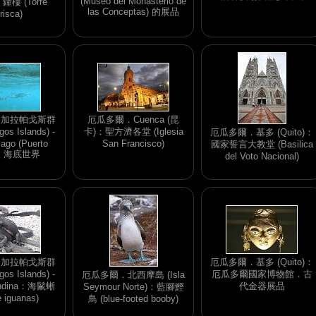
(Museo del Monasterio de
樓 (Torre
las Conceptas) 的展品
risca)
．加拉帕戈斯群
厄瓜多爾．Cuenca (昆
os Islands) -
卡)：聖方濟各堂 (Iglesia
厄瓜多爾．基多 (Quito)：
iago (Puerto
San Francisco)
國家誓言大教堂 (Basilica
)：海底世界
del Voto Nacional)
．加拉帕戈斯群
厄瓜多爾．基多 (Quito)：
os Islands) -
厄瓜多爾國家博物館．古
厄瓜多爾．北西摩島 (Isla
nandina：海鬛蜥
代金器展品
Seymour Norte)：藍腳鰹
e iguanas)
鳥 (blue-footed booby)