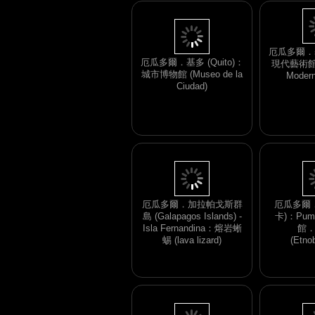
厄瓜多爾．基多 (Quito)：
城市博物館 (Museo de la
厄瓜多爾．基多
Ciudad)
現代藝術館 (
Moder
厄瓜多爾．加拉帕戈斯群
厄瓜多爾．C
島 (Galapagos Islands) -
卡)：Pum
Isla Fernandina：熔岩蜥
館
蜴 (lava lizard)
(Etno