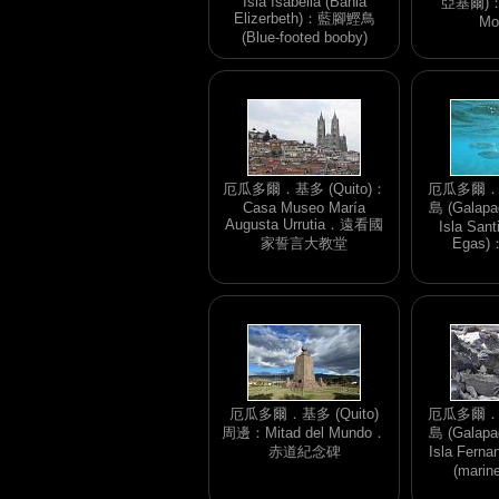
Isla Isabella (Bahia
亞基爾)：鐘
Elizerbeth)：藍腳鰹鳥
Mo
(Blue-footed booby)
厄瓜多爾．基多 (Quito)：
厄瓜多爾
Casa Museo María
島 (Galapag
Augusta Urrutia．遠看國
Isla Sant
家誓言大教堂
Egas
厄瓜多爾．基多 (Quito)
厄瓜多爾
周邊：Mitad del Mundo．
島 (Galapag
赤道紀念碑
Isla Fer
(marin