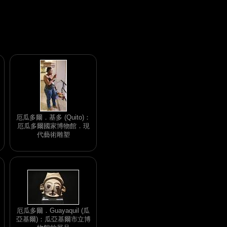
厄瓜多爾．基多 (Quito)：
厄瓜多爾國家博物館．現
代藝術雕塑
厄瓜多爾．Guayaquil (瓜
亞基爾)：瓜亞基爾市立博