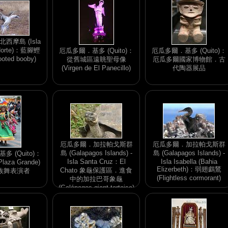
西摩島 (Isla
Norte)：藍腳鰹
厄瓜多爾．基多 (Quito)：
厄瓜多爾．基多 (Quito)：
ooted booby)
從舊城區遠眺聖母像
厄瓜多爾國家博物館．古
(Virgen de El Panecillo)
代陶器展品
厄瓜多爾．加拉帕戈斯群
厄瓜多爾．加拉帕戈斯群
島 (Galapagos Islands) -
島 (Galapagos Islands) -
 (Quito)：
Isla Santa Cruz：El
Isla Isabella (Bahia
aza Grande)
Elizerbeth)：弱翅鸕鶿
Chato 象龜保護區．進食
族舞表演者
(Flightless cormorant)
中的加拉巴哥象龜
(Galápagos giant tortoise)