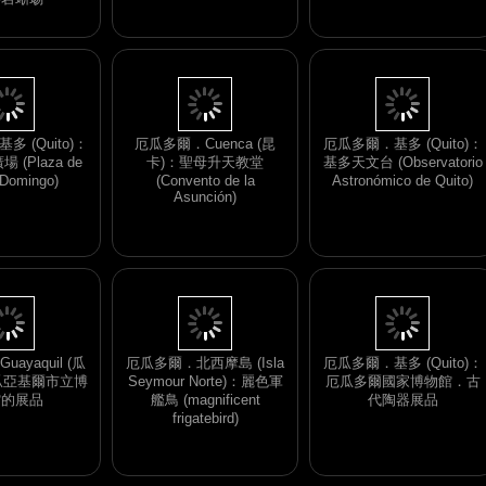
iguanas) 與頭上
鳥 (blue-footed booby)
熔岩蜥蜴
 (Quito)：
厄瓜多爾．Cuenca (昆
厄瓜多爾．基多 (Quito)：
(Plaza de
卡)：聖母升天教堂
基多天文台 (Observatorio
 Domingo)
(Convento de la
Astronómico de Quito)
Asunción)
ayaquil (瓜
厄瓜多爾．北西摩島 (Isla
厄瓜多爾．基多 (Quito)：
瓜亞基爾市立博
Seymour Norte)：麗色軍
厄瓜多爾國家博物館．古
館的展品
艦鳥 (magnificent
代陶器展品
frigatebird)