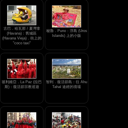
古巴．哈瓦那 / 夏灣拿
秘魯．Puno：浮島 (Uros
(Havana)：舊城區
Islands) 上的小販
(Havana Vieja)．街上的
"coco taxi"
玻利維亞．La Paz (拉巴
智利．復活節島：往 Ahu
斯)：復活節宗教巡遊
Tahal 途經的墳場