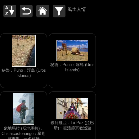
風土人情
秘魯．Puno：浮島 (Uros
Islands)
秘魯．Puno：浮島 (Uros
Islands)
玻利維亞．La Paz (拉巴
斯)：復活節宗教巡遊
危地馬拉 (瓜地馬拉)．
Chichicastenango：星期
日市集．一名信徒