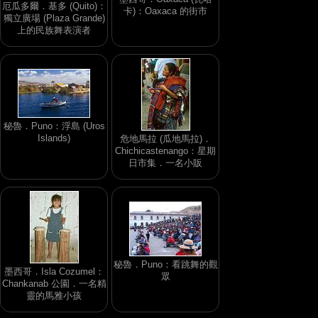
厄瓜多爾．基多 (Quito)：
卡)：Oaxaca 的街市
獨立廣場 (Plaza Grande)
上的民族舞表演者
秘魯．Puno：浮島 (Uros
Islands)
危地馬拉 (瓜地馬拉)．
Chichicastenango：星期
日市集．一名小販
秘魯．Puno：看跳舞的觀
墨西哥．Isla Cozumel：
眾
Chankanab 公園．一名精
靈的馬雅小孩