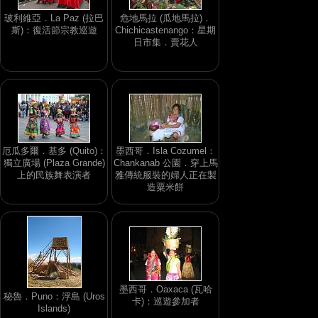
玻利維亞．La Paz (拉巴
危地馬拉 (瓜地馬拉)．
斯)：復活節宗教巡遊
Chichicastenango：星期
日市集．賣花人
厄瓜多爾．基多 (Quito)：
墨西哥．Isla Cozumel：
獨立廣場 (Plaza Grande)
Chankanab 公園．穿上馬
上的民族舞表演者
雅傳統服裝的婦人正在製
造粟米餅
墨西哥．Oaxaca (瓦哈
秘魯．Puno：浮島 (Uros
卡)：巡遊參加者
Islands)