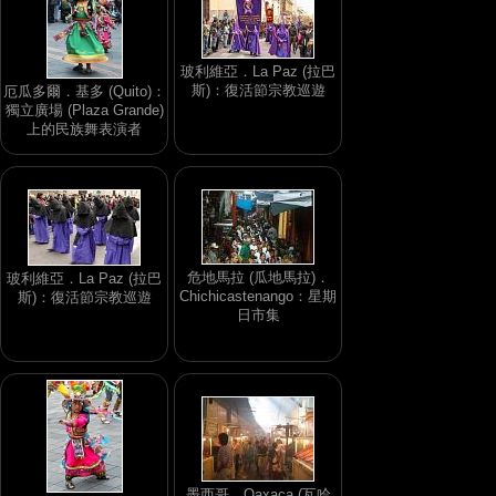
玻利維亞．La Paz (拉巴
斯)：復活節宗教巡遊
厄瓜多爾．基多 (Quito)：
獨立廣場 (Plaza Grande)
上的民族舞表演者
危地馬拉 (瓜地馬拉)．
玻利維亞．La Paz (拉巴
Chichicastenango：星期
斯)：復活節宗教巡遊
日市集
墨西哥．Oaxaca (瓦哈