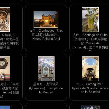
古巴．Cienfuegos (西恩
富戈斯)：Malecón．
．瓜納華托
古巴．Santiago de Cuba
Hostal Palacio Azul
uato)：藝術與歷
(聖地亞哥)：狂歡節博物
．描繪瓜納華托
館 (Museo del
史的壁畫
Carnaval)．嘉年華會的服
飾
尼達 / 千里達
墨西哥．克雷塔羅
古巴．Camagüey：
ad)：浪漫博物館
(Querétaro)：Templo de
Iglesia de Nuestra Señora
de la Soledad
mántico) 的展
la Merced
品