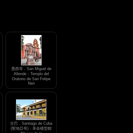
墨西哥．San Miguel de
Allende：Templo del
Oratorio de San Felipe
Neri
古巴．Santiago de Cuba
(聖地亞哥)：革命模型館