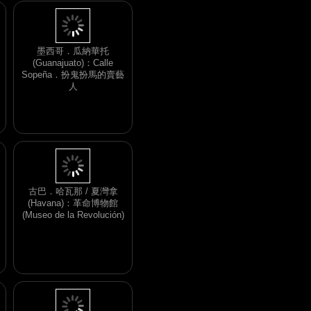
墨西哥．瓜納華托
(Guanajuato)：Calle
Sopeña．扮鬼扮馬的賣藝
人
古巴．哈瓦那 / 夏灣拿
(Havana)：革命博物館
(Museo de la Revolución)