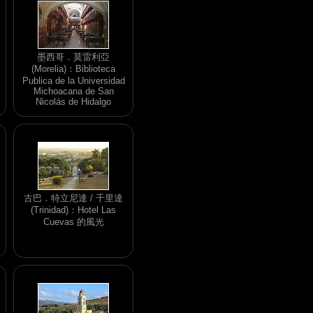
墨西哥．莫雷利亞
(Morelia)：Biblioteca
Publica de la Universidad
Michoacana de San
Nicolás de Hidalgo
古巴．特立尼達 / 千里達
(Trinidad)：Hotel Las
Cuevas 的風光