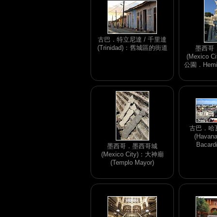
古巴．特立尼達 / 千里達
(Trinidad)：舊城區的街道
墨西哥
(Mexico C
公園．Hemici
古巴．哈瓦
(Havana
Bacar
墨西哥．墨西哥城
(Mexico City)：大神廟
(Templo Mayor)