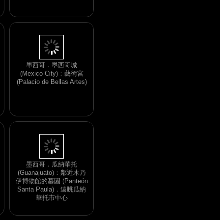
史博物館．殖民地年代之
前的陶器
墨西哥．墨西哥城
(Mexico City)：藝術宮
(Palacio de Bellas Artes)
墨西哥．瓜納華托
(Guanajuato)：鄰近木乃
伊博物館的墓園 (Panteón
Santa Paula)．遠眺瓜納
華托市中心