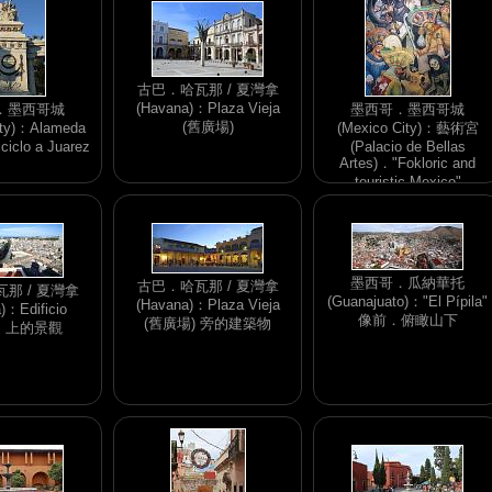
古巴．哈瓦那 / 夏灣拿
(Havana)：Plaza Vieja
．墨西哥城
墨西哥．墨西哥城
(舊廣場)
ity)：Alameda
(Mexico City)：藝術宮
clo a Juarez
(Palacio de Bellas
Artes)．"Fokloric and
touristic Mexico"
墨西哥．瓜納華托
古巴．哈瓦那 / 夏灣拿
那 / 夏灣拿
(Guanajuato)："El Pípila"
(Havana)：Plaza Vieja
)：Edificio
像前．俯瞰山下
(舊廣場) 旁的建築物
di 上的景觀