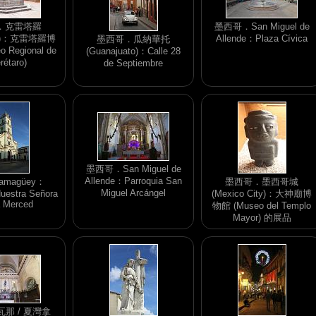
．克雷塔羅
墨西哥．San Miguel de
aro)：克雷塔羅博
Allende：Plaza Cívica
墨西哥．瓜納華托
 Regional de
(Guanajuato)：Calle 28
rétaro)
de Septiembre
墨西哥．San Miguel de
Allende：Parroquia San
magüey：
墨西哥．墨西哥城
Miguel Arcángel
Nuestra Señora
(Mexico City)：大神廟博
a Merced
物館 (Museo del Templo
Mayor) 的展品
那 / 夏灣拿