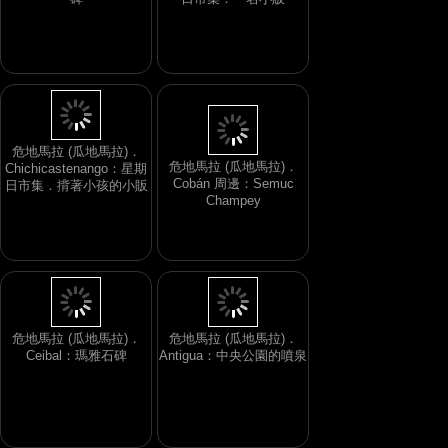
危地馬拉 (瓜地馬拉)．
危地馬拉 (瓜地馬拉)．
Ceibal：樹林裡的瑪雅石
Chichicastenango：星期
碑
日市集．一名小販
危地馬拉 (瓜地馬拉)．
Cobán 周邊：Semuc
危地馬拉 (瓜地馬拉)．
Champey
Chichicastenango：星期
日市集．揹著小孩的小販
危地馬拉 (瓜地馬拉)．
危地馬拉 (瓜地馬拉)．
Ceibal：瑪雅石碑
Antigua：中央公園的噴泉