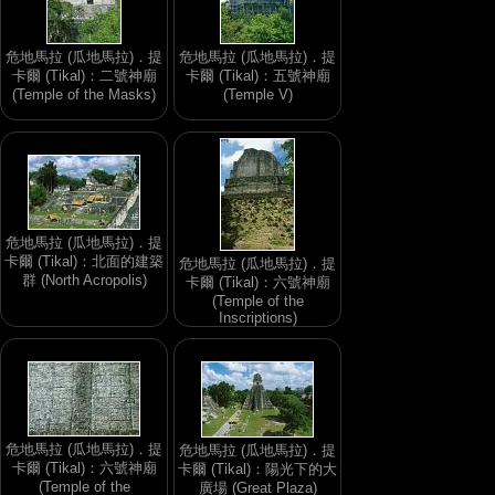
危地馬拉 (瓜地馬拉)．提
危地馬拉 (瓜地馬拉)．提
卡爾 (Tikal)：二號神廟
卡爾 (Tikal)：五號神廟
(Temple of the Masks)
(Temple V)
危地馬拉 (瓜地馬拉)．提
卡爾 (Tikal)：北面的建築
危地馬拉 (瓜地馬拉)．提
群 (North Acropolis)
卡爾 (Tikal)：六號神廟
(Temple of the
Inscriptions)
危地馬拉 (瓜地馬拉)．提
危地馬拉 (瓜地馬拉)．提
卡爾 (Tikal)：六號神廟
卡爾 (Tikal)：陽光下的大
(Temple of the
廣場 (Great Plaza)