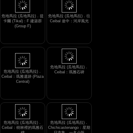
危地馬拉 (瓜地馬拉)．提
危地馬拉 (瓜地馬拉)．往
卡爾 (Tikal)：F 建築群
Ceibal 途中：河岸風光
(Group F)
危地馬拉 (瓜地馬拉)．
Ceibal：瑪雅遺跡 (Plaza
危地馬拉 (瓜地馬拉)．
Central)
Ceibal：瑪雅石碑