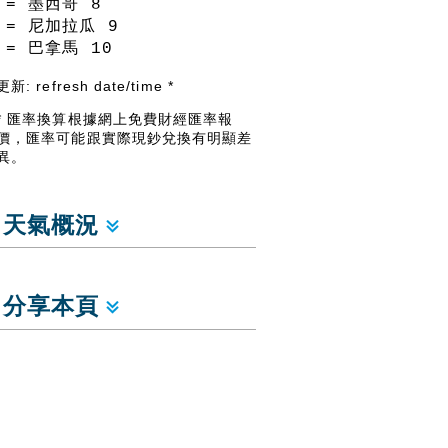
= 墨西哥
8
= 尼加拉瓜
9
= 巴拿馬
10
更新:
refresh date/time
*
* 匯率換算根據網上免費財經匯率報
價，匯率可能跟實際現鈔兌換有明顯差
異。
天氣概況
分享本頁