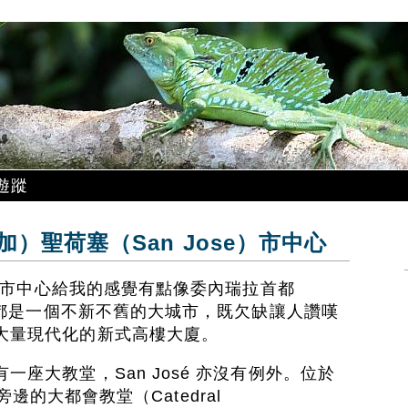
遊蹤
）聖荷塞（San Jose）市中心
塞）市中心給我的感覺有點像委內瑞拉首都
兩處都是一個不新不舊的大城市，既欠缺讓人讚嘆
大量現代化的新式高樓大廈。
座大教堂，San José 亦沒有例外。位於
l）旁邊的大都會教堂（Catedral