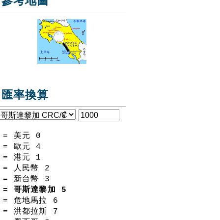
參考地圖
匯率換算
= 美元
0
= 歐元
4
= 港元
1
= 人民幣
2
= 新台幣
3
= 哥斯達黎加
5
= 危地馬拉
6
= 洪都拉斯
7