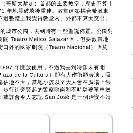
斯達黎加（哥斯大黎加）首都的主要教堂，歷史不算十
1871 年地震破壞後重建。教堂建築揉合希臘東
不過整體上我覺得教堂內、外都不算太突出。
是一個小小的城市公園，去到時有一些聖誕佈置。公園對
atro Melico Salazar
，但要數當地
的國家劇院（Teatro Nacional）
莫
1897 年開放使用，不過我去到時卻未有開
a de la Cultura）卻有人作街頭表演，吸
場佔地不大，當地小孩以至大人會在廣場上餵
、步行街旁豎起的警察哨崗和不時騎著單車巡
許會令人忘記 San José 是一個治安不靖