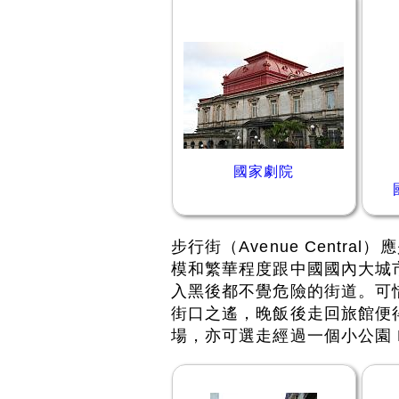
國家劇院
步行街（Avenue Central
模和繁華程度跟中國國內大城市的
入黑後都不覺危險的街道。可惜步行
街口之遙，晚飯後走回旅館便
場，亦可選走經過一個小公園 Par