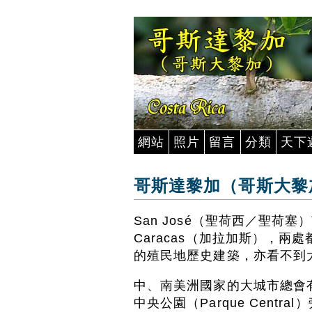
網站
照片
留言
分類
天下
哥斯達黎加（哥斯大黎加
San José（聖荷西／聖荷
Caracas（加拉加斯），
的殖民地歷史建築，亦看不到
中、南美洲國家的大城市總會有一
中央公園（Parque Centra