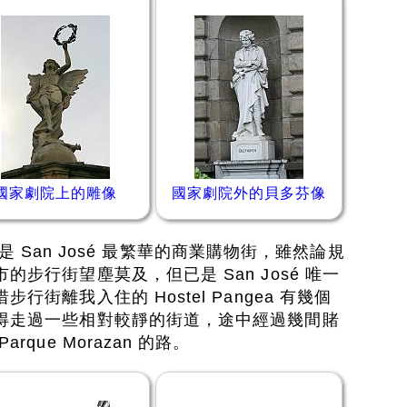
國家劇院上的雕像
國家劇院外的貝多芬像
）應是 San José 最繁華的商業購物街，雖然論規
步行街望塵莫及，但已是 San José 唯一
街離我入住的 Hostel Pangea 有幾個
得走過一些相對較靜的街道，途中經過幾間賭
que Morazan 的路。