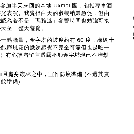
酒店參加半天來回的本地 Uxmal 團，包括專車酒
聲光表演。我覺得白天的參觀稍嫌急促，但由
我認為若不是「瑪雅迷」參觀時間也勉強可接
半天至一整天遊覽。
一點膽量，金字塔的坡度約有 60 度，梯級十
條飽歷風霜的鐵鍊感覺不完全可靠但也是唯一
3 月）有心讀者留言透露巫師金字塔現已不准攀
，而且處身叢林之中，宜作防蚊準備 (不過其實
蚊準備)。