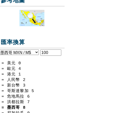
參考地圖
匯率換算
= 美元
0
= 歐元
4
= 港元
1
= 人民幣
2
= 新台幣
3
= 哥斯達黎加
5
= 危地馬拉
6
= 洪都拉斯
7
= 墨西哥
8