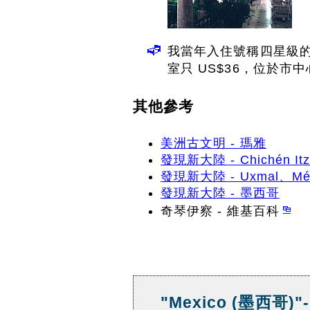
我當年入住號稱四星級的酒店
室只 US$36，位於市
其他參考
美洲古文明 - 瑪雅
發現新大陸 - Chichén 
發現新大陸 - Uxmal、Mér
發現新大陸 - 墨西哥
奇琴伊察 - 維基百科
"Mexico (墨西哥)