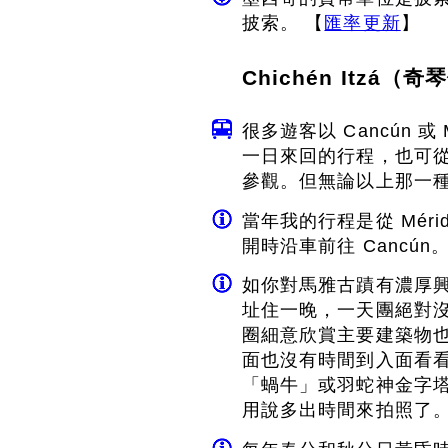
披索。 【
匯率更新
】
Chichén Itzá（
很多遊客以 Cancún 或 M
一日來回的行程，也可從 Mé
參觀。但無論以上那一
當年我的行程是從 Mérid
開時沿車前往 Cancún
如你對馬雅古蹟有濃厚興趣，
址住一晚，一天團絕對
圈細意欣賞主要建築物也沒
面也沒有時間到入面看看它
「蝸牛」或羽蛇神金字
用說多出時間來拍照了