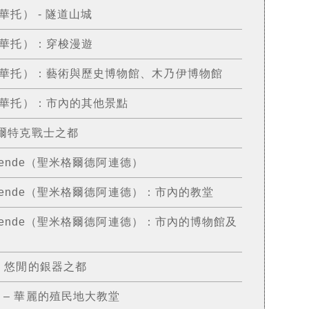
納華托） - 隧道山城
瓜納華托）：穿梭漫遊
o（瓜納華托）：藝術與歷史博物館、木乃伊博物館
（瓜納華托）：市內的其他景點
 托爾特克戰士之都
 Allende（聖米格爾德阿連德）
e Allende（聖米格爾德阿連德）：市內的教堂
de Allende（聖米格爾德阿連德）：市內的博物館及
 – 悠閒的銀器之都
） – 華麗的殖民地大教堂