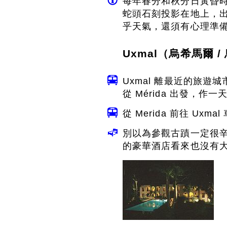
每年春分和秋分日黃昏時分到
蛇頭石刻投影在地上，出現
乎天氣，還須有心理準
Uxmal（烏希馬爾 /
Uxmal 離最近的旅遊城
從 Mérida 出發，
從 Merida 前往 Uxm
別以為參觀古蹟一定很辛
的豪華酒店看來也沒有