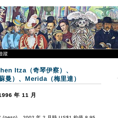
遊蹤
en Itza（奇琴伊察）、
烏蘇曼）、Merida（梅里達）
96 年 11 月
so)，2002 年 2 月時 US$1 約值 8.95