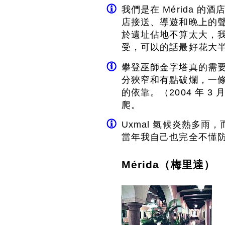
我們是在 Mérida 的
店接送、導遊和晚上的
於遺址佔地不算太大，
受，可以的話最好花大
攀登巫師金字塔真的需要
分狹窄和有點破爛，一
的依靠。（2004 年 
爬。
Uxmal 氣候炎熱多雨
當年我自己也完全不懂防
Mérida（梅里達）