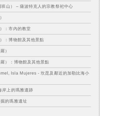
（阿爾班山） – 薩波特克人的宗教祭祀中心
亞）
利亞）：市內的教堂
利亞）：博物館及其他景點
塔羅）
克雷塔羅）：博物館及其他景點
zumel, Isla Mujeres - 坎昆及鄰近的加勒比海小
比海海岸上的瑪雅遺跡
面發掘的瑪雅遺址