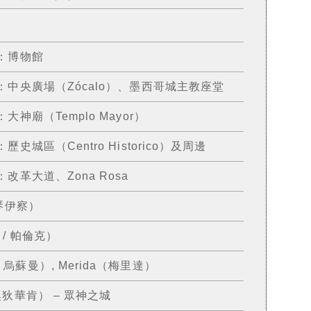
）：博物館
y）：中央廣場（Zócalo）、墨西哥城主教座堂
：大神廟（Templo Mayor）
：歷史城區（Centro Historico）及周邊
）：改革大道、Zona Rosa
奇琴伊察）
 / 帕倫克）
 烏蘇曼）, Merida（梅里達）
迪奧狄華肯） – 眾神之城