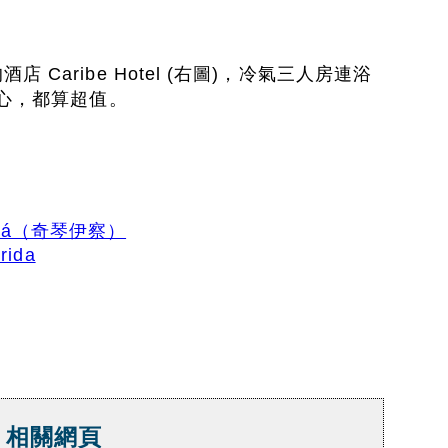
 Caribe Hotel (右圖)，冷氣三人房連浴
中心，都算超值。
Itzá（奇琴伊察）
ida
"- 相關網頁