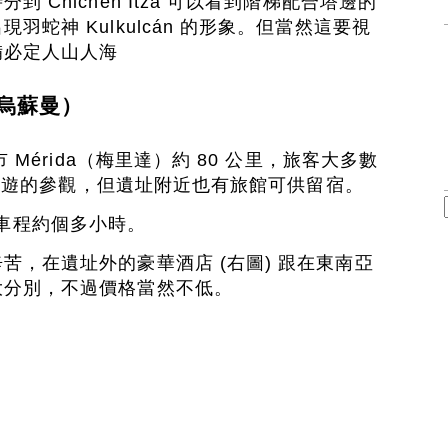
 Chichén Itzá 可以看到階梯配合塔邊的
羽蛇神 Kulkulcán 的形象。但當然這要視
備必定人山人海
 烏蘇曼）
市 Mérida（梅里達）約 80 公里，旅客大多數
作一天遊的參觀，但遺址附近也有旅館可供留宿。
al 車程約個多小時。
苦，在遺址外的豪華酒店 (右圖) 跟在東南亞
大分別，不過價格當然不低。