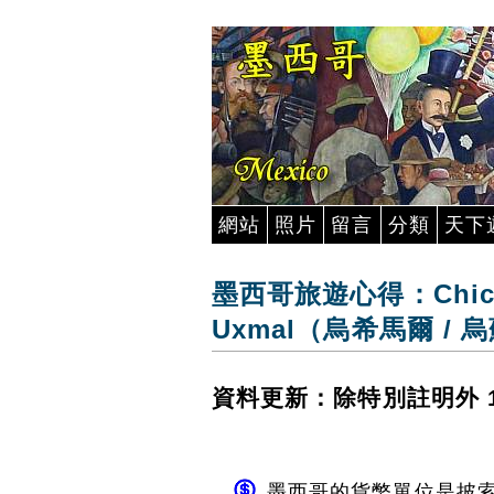
網站
照片
留言
分類
天下
墨西哥旅遊心得：Chich
Uxmal（烏希馬爾 / 
資料更新：除特別註明外 19
墨西哥的貨幣單位是披索 (pe