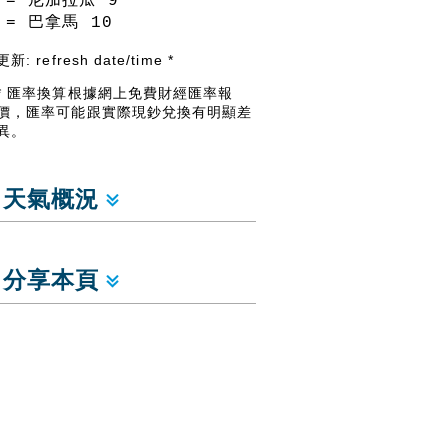
= 尼加拉瓜
9
= 巴拿馬
10
更新:
refresh date/time
*
* 匯率換算根據網上免費財經匯率報
價，匯率可能跟實際現鈔兌換有明顯差
異。
天氣概況
分享本頁