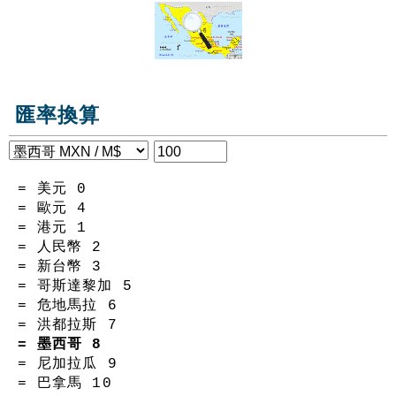
匯率換算
= 美元
0
= 歐元
4
= 港元
1
= 人民幣
2
= 新台幣
3
= 哥斯達黎加
5
= 危地馬拉
6
= 洪都拉斯
7
= 墨西哥
8
= 尼加拉瓜
9
= 巴拿馬
10