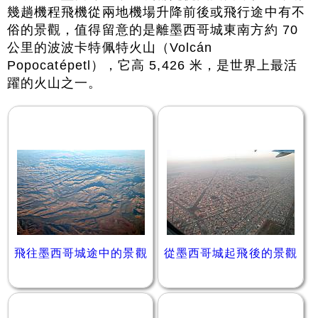
幾趟機程飛機從兩地機場升降前後或飛行途中有不
俗的景觀，值得留意的是離墨西哥城東南方約 70
公里的波波卡特佩特火山（Volcán
Popocatépetl），它高 5,426 米，是世界上最活
躍的火山之一。
飛往墨西哥城途中的景觀
從墨西哥城起飛後的景觀