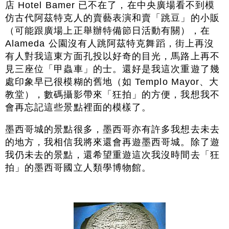
店 Hotel Bamer 已不在了，在中央廣場看不到模
仿古代阿茲特克人的賣藝表演和賣「跳豆」的小販
（可能跟廣場上正舉辦特備節日活動有關），在
Alameda 公園沒有人跳阿茲特克舞蹈，街上再沒
有人對我這東方面孔投以好奇的目光，馬路上再不
見三座位「甲蟲車」的士。還好是我這次重遊了幾
處印象早已很模糊的舊地（如 Templo Mayor、大
教堂），數碼攝影帶來「狂拍」的方便，我想我不
會再忘記這些景點裡面的模樣了。
墨西哥城的景點很多，墨西哥亦有許多我想去未去
的地方，我相信我將來還會再遊墨西哥城。除了遊
我仍未去的景點，還希望重遊這次我沒時間去「狂
拍」的墨西哥國立人類學博物館。