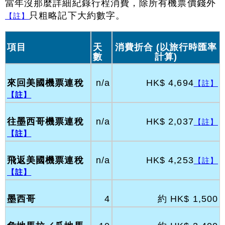
當年沒那麼詳細紀錄行程消費，除所有機票價錢外
只粗略記下大約數字。
【註】
項目
天
消費折合 (以旅行時匯率
數
計算)
來回美國機票連稅
n/a
HK$ 4,694
【註】
【註】
往墨西哥機票連稅
n/a
HK$ 2,037
【註】
【註】
飛返美國機票連稅
n/a
HK$ 4,253
【註】
【註】
墨西哥
4
約 HK$ 1,500