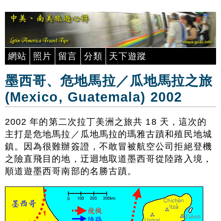
網站
照片
留言
分類
天下遊蹤
墨西哥、危地馬拉／瓜地馬拉之旅
(Mexico, Guatemala) 2002
2002 年的第二次拉丁美洲之旅共 18 天，這次的
主打是危地馬拉／瓜地馬拉的瑪雅古蹟和殖民地城
鎮。因為很難辦簽證，不敢冒被航空公司拒絕登機
之險直飛目的地，迂迴地取道墨西哥從陸路入境，
順道遊墨西哥南部的名勝古蹟。