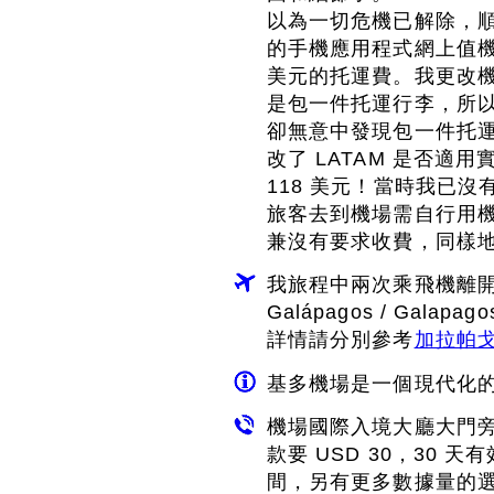
以為一切危機已解除，順
的手機應用程式網上值機
美元的托運費。我更改
是包一件托運行李，所
卻無意中發現包一件托運行
改了 LATAM 是否
118 美元！當時我已
旅客去到機場需自行用
兼沒有要求收費，同樣
我旅程中兩次乘飛機離開
Galápagos / Gala
詳情請分別參考
加拉帕
基多機場是一個現代化
機場國際入境大廳大門旁
款要 USD 30，30 
間，另有更多數據量的選項，