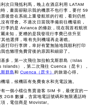
利次日飛抵利馬，晚上在酒店利用 LATAM
時，畫面卻顯示我的機票不包行李，要付 59
機票後曾在系統上重發航班的行程，看到仍然
以沒有理會。不過次日當我準備前往機場前，
李的是 Avianca 的條款，現在我首程航班
適用實屬未知，更糟的是我發現行李費已倍升至
沒有其他選擇，唯有先到機場再走著瞧。
機器打印行李牌，幸好有驚無險地我順利打印
地我也懶理免費背後的原因和細節了。
基多，第一次飛往加拉帕戈斯群島（Islas
pagos Islands），第二次飛往 Cuenca（昆卡），
戈斯群島
和
Cuenca（昆卡）
的旅遊心得。
的機場，候機區有免費食水和充電設施。
有一個小檔位售賣遊客 SIM 卡，最便宜的一
天有效 2GB 數據，含當地電話號碼和無限通話時
電信商是 Movistar。