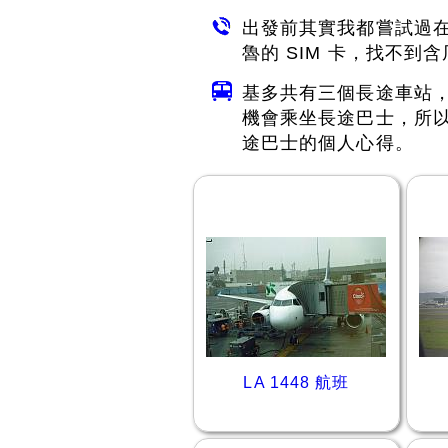
出發前其實我都嘗試過在
魯的 SIM 卡，找不到
基多共有三個長途車站
機會乘坐長途巴士，所
途巴士的個人心得。
LA 1448 航班