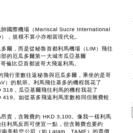
（Mariscal Sucre International
：UIO），規模不算小亦相當現代化。
多爾，而是從秘魯首都利馬機場（LIM）飛往
南部的厄瓜多爾第一大城市瓜亞基爾
YE）經哥倫比亞首都波哥大飛返利馬。
的飛行里數往返秘魯與厄瓜多爾，乘坐的是哥
航空（AV）的航班。利馬飛往基多的機程我花了
HKD 318，瓜亞基爾飛往利馬的機程我花了
HKD 419。如從基多飛返利馬里數相同但雜費較
貴，含雜費約 HKD 3,100。像我一樣利馬
飛往利馬反而可便宜一點，但含雜費也要約
某些南美航空公司（如 Latam、TAME）的票價