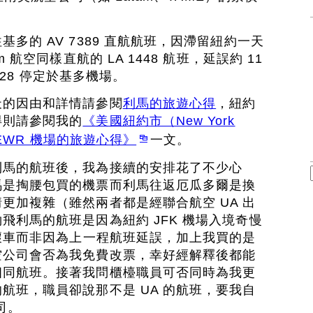
多的 AV 7389 直航航班，因滯留紐約一天
 航空同樣直航的 LA 1448 航班，延誤約 11
3:28 停定於基多機場。
天的因由和詳情請參閱
利馬的旅遊心得
，紐約
得則請參閱我的
《美國紐約市（New York
往 EWR 機場的旅遊心得》
一文。
利馬的航班後，我為接續的安排花了不少心
馬是掏腰包買的機票而利馬往返厄瓜多爾是換
更加複雜（雖然兩者都是經聯合航空 UA 出
飛利馬的航班是因為紐約 JFK 機場入境奇慢
路壞車而非因為上一程航班延誤，加上我買的是
空公司會否為我免費改票，幸好經解釋後都能
相同航班。接著我問櫃檯職員可否同時為我更
航班，職員卻說那不是 UA 的航班，要我自
公司。