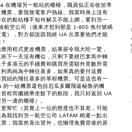
Avianca 在機場另一航站的櫃檯，職員似正在收拾準
改機票，要我致電客戶熱線。我當時身上沒有
身在的航站樓不知何解又不能上網，要到另一
聯絡航空公司（後來才想到那是 1-800 免付號碼
電），對方卻說因我經 UA 出票要他們才能
球！
手機應用程式更改機票，結果卻令我大吃一驚，
航班下一天沒有機位，只剩下要經巴拿馬中轉
二千多港元的手續費和購買所需額外里數所需
往利馬純為中轉往基多，如果真的要付這費
購買紐約飛往基多的單程機票。可是這也有一
nca 的一組機票還包括厄瓜多爾飛返秘魯的機
首程而繼續乘坐餘下的航段，我只好返回 UA
樓另一邊的櫃檯）。
位更幫忙（其實上一位的態度也不算差，可能
為我找到另一航空公司 LATAM 稍遲一點出
改票，我當然喜出望外，也懶理免費背後的原