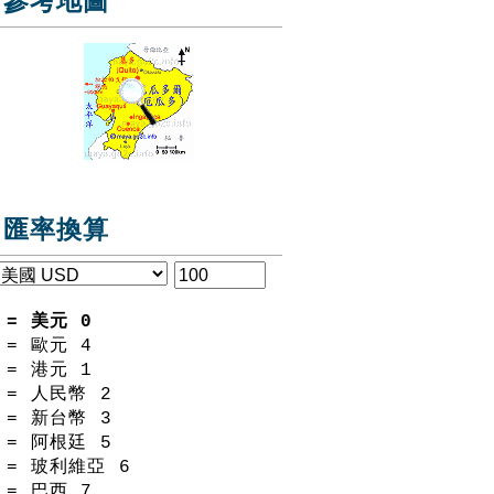
參考地圖
匯率換算
= 美元
0
= 歐元
4
= 港元
1
= 人民幣
2
= 新台幣
3
= 阿根廷
5
= 玻利維亞
6
= 巴西
7