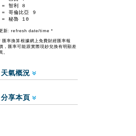
= 智利
8
= 哥倫比亞
9
= 秘魯
10
更新:
refresh date/time
*
* 匯率換算根據網上免費財經匯率報
價，匯率可能跟實際現鈔兌換有明顯差
異。
天氣概況
分享本頁