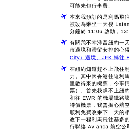
可能未包行李費。
本來我預訂的是利馬飛往基
被改為乘坐一天後 Latam
分鐘於 11:06 啟動，1
有關我不幸滯留紐約一
市過境和滯留安排的心
City）過境、JFK 轉
在紐約知道趕不上飛往
力。其中因香港往返利
里數得來的機票，令事情
票）。首先我趕不上紐約
和往 EWR 的機場鐵
特價機票，我曾擔心航
順利免費改乘下一天的
改下一程利馬飛往基多的
行聯絡 Avianca 航空