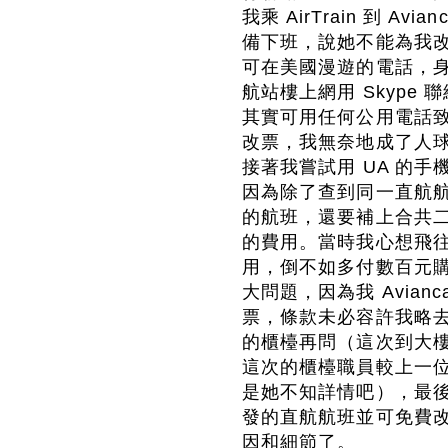
我乘 AirTrain 到 
備下班，說她不能為我
可在美國漫遊的電話，
航站樓上網用 Skype 
其實可用任何公用電話致
改票，我無奈地成了人
接著我嘗試用 UA 的
因為除了查到同一直航
的航班，還要補上合共
的費用。當時我心想飛
用，倒不如多付數百元
大問題，因為我 Avia
票，條款未必容許我略去
的櫃檯再問（這次到大
這次的櫃檯職員較上一
是她不知詳情吧），最後
發的直航航班並可免費
因和細節了。