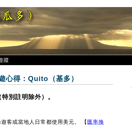
遊蹤
心得：Quito（基多）
 月（特別註明除外）。
遊客或當地人日常都使用美元。 【
匯率換