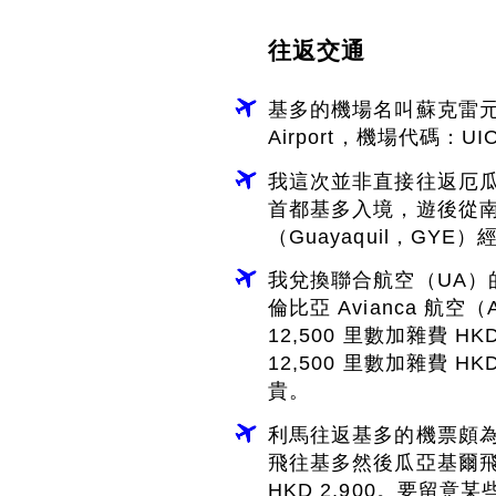
往返交通
基多的機場名叫蘇克雷元帥國際機場
Airport，機場代碼
我這次並非直接往返厄瓜
首都基多入境，遊後從
（Guayaquil，G
我兌換聯合航空（UA）
倫比亞 Avianca 
12,500 里數加雜費 
12,500 里數加雜費 
貴。
利馬往返基多的機票頗為昂
飛往基多然後瓜亞基爾
HKD 2,900。要留意