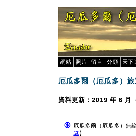
網站
照片
留言
分類
天下
厄瓜多爾（厄瓜多）旅遊
資料更新：2019 年 6
厄瓜多爾（厄瓜多）無論
算
】