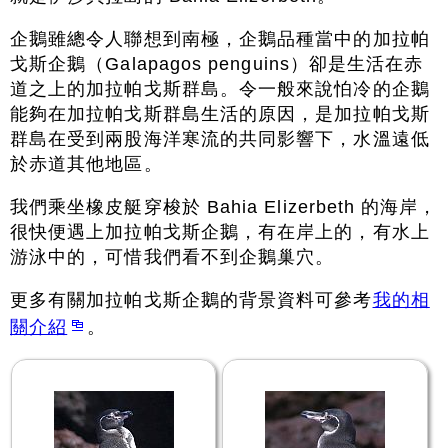
企鵝雖總令人聯想到南極，企鵝品種當中的加拉帕
戈斯企鵝（Galapagos penguins）卻是生活在赤
道之上的加拉帕戈斯群島。令一般來說怕冷的企鵝
能夠在加拉帕戈斯群島生活的原因，是加拉帕戈斯
群島在受到兩股海洋寒流的共同影響下，水溫遠低
於赤道其他地區。
我們乘坐橡皮艇穿梭於 Bahia Elizerbeth 的海岸，
很快便遇上加拉帕戈斯企鵝，有在岸上的，有水上
游泳中的，可惜我們看不到企鵝巢穴。
更多有關加拉帕戈斯企鵝的背景資料可參考
我的相
關介紹
。