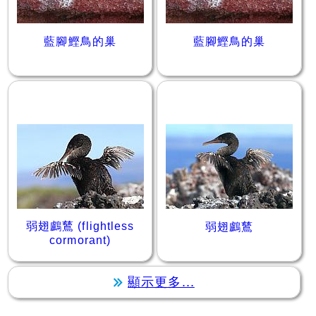
藍腳鰹鳥的巢
藍腳鰹鳥的巢
弱翅鸕鶿 (flightless
弱翅鸕鶿
cormorant)
顯示更多...