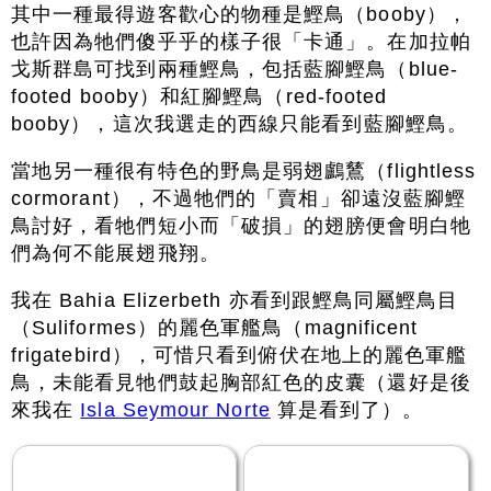
其中一種最得遊客歡心的物種是鰹鳥（booby），
也許因為牠們傻乎乎的樣子很「卡通」。在加拉帕
戈斯群島可找到兩種鰹鳥，包括藍腳鰹鳥（blue-
footed booby）和紅腳鰹鳥（red-footed
booby），這次我選走的西線只能看到藍腳鰹鳥。
當地另一種很有特色的野鳥是弱翅鸕鶿（flightless
cormorant），不過牠們的「賣相」卻遠沒藍腳鰹
鳥討好，看牠們短小而「破損」的翅膀便會明白牠
們為何不能展翅飛翔。
我在 Bahia Elizerbeth 亦看到跟鰹鳥同屬鰹鳥目
（Suliformes）的麗色軍艦鳥（magnificent
frigatebird），可惜只看到俯伏在地上的麗色軍艦
鳥，未能看見牠們鼓起胸部紅色的皮囊（還好是後
來我在
Isla Seymour Norte
算是看到了）。