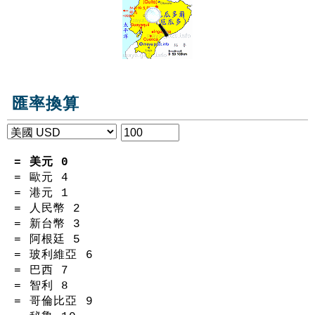
匯率換算
= 美元
0
= 歐元
4
= 港元
1
= 人民幣
2
= 新台幣
3
= 阿根廷
5
= 玻利維亞
6
= 巴西
7
= 智利
8
= 哥倫比亞
9