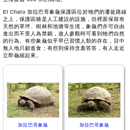
El Chato 加拉巴哥象龜保護區位於牠們的遷徙路線
之上，保護區雖是人工建設的設施，但裡面保留有
天然的草坪、樹林和池塘等生境，象龜們亦可自由
進出而不受人為禁錮，遊人參觀時可看到牠們自然
的行為。有些象龜似乎早已習慣人類的存在，目中
無人地只顧進食；有些則保持含羞答答，有人走近
立即龜縮起來。
加拉巴哥象龜
加拉巴哥象龜