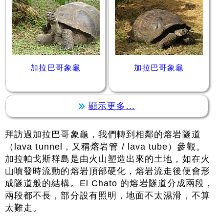
加拉巴哥象龜
加拉巴哥象龜
顯示更多...
拜訪過加拉巴哥象龜，我們轉到相鄰的熔岩隧道
（lava tunnel，又稱熔岩管 / lava tube）參觀。
加拉帕戈斯群島是由火山塑造出來的土地，如在火
山噴發時流動的熔岩頂部硬化，熔岩流走後便會形
成隧道般的結構。El Chato 的熔岩隧道分成兩段，
兩段都不長，部分設有照明，地面不太濕滑，不算
太難走。