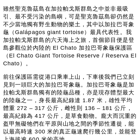
雖然聖克魯茲島在加拉帕戈斯群島之中並非最吸
引、最不受污染的島嶼，可是聖克魯茲島卻仍然是
不少當地獨有野生動物的樂土，其中以加拉巴哥象
龜（Galápagos giant tortoise）最具代表性。我
加拉帕戈斯群島的六天海上之旅，首個節目便是登
島參觀位於內陸的 El Chato 加拉巴哥象龜保護區
（El Chato Giant Tortoise Reserve / Reserva El
Chato）。
前往保護區需從港口乘車上山，下車後我們已立刻
見到一頭巨大的加拉巴哥象龜。加拉巴哥象龜是加
拉帕戈斯群島獨有的陸龜品種，亦是現存體型最大
的陸龜之一，身長最高紀錄達 1.87 米，雄性平均
體重 272 – 317 公斤，雌性則 136 – 181 公斤，
最高紀錄為 417 公斤，是草食動物。龐大而沉重的
盔甲無礙牠們在平原與山地之間的季節性遷徙，能
以最高時速 300 米的真正龜速爬行幾公里，並能登
上海拔逾 600 米的高地。