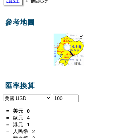
1 個讚好
參考地圖
匯率換算
= 美元
0
= 歐元
4
= 港元
1
= 人民幣
2