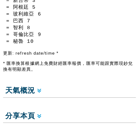
= 新台幣
3
= 阿根廷
5
= 玻利維亞
6
= 巴西
7
= 智利
8
= 哥倫比亞
9
= 秘魯
10
更新:
refresh date/time
*
* 匯率換算根據網上免費財經匯率報價，匯率可能跟實際現鈔兌
換有明顯差異。
天氣概況
分享本頁