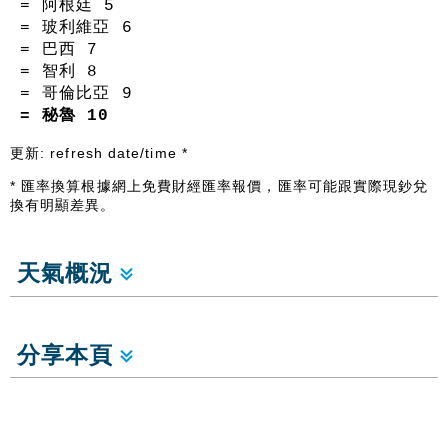
= 阿根廷
5
= 玻利維亞
6
= 巴西
7
= 智利
8
= 哥倫比亞
9
= 秘魯
10
更新:
refresh date/time
*
* 匯率換算根據網上免費財經匯率報價，匯率可能跟實際現鈔兌
換有明顯差異。
天氣概況
分享本頁