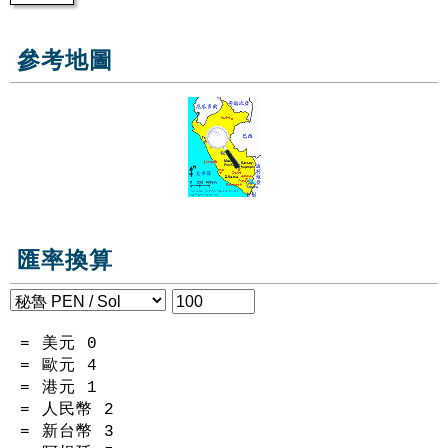
參考地圖
匯率換算
= 美元
0
= 歐元
4
= 港元
1
= 人民幣
2
= 新台幣
3