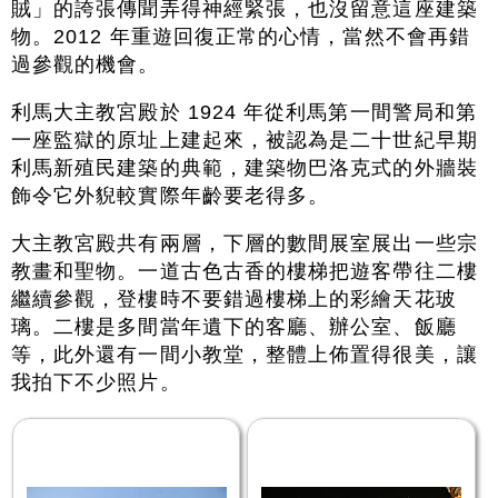
賊」的誇張傳聞弄得神經緊張，也沒留意這座建築
物。2012 年重遊回復正常的心情，當然不會再錯
過參觀的機會。
利馬大主教宮殿於 1924 年從利馬第一間警局和第
一座監獄的原址上建起來，被認為是二十世紀早期
利馬新殖民建築的典範，建築物巴洛克式的外牆裝
飾令它外貎較實際年齡要老得多。
大主教宮殿共有兩層，下層的數間展室展出一些宗
教畫和聖物。一道古色古香的樓梯把遊客帶往二樓
繼續參觀，登樓時不要錯過樓梯上的彩繪天花玻
璃。二樓是多間當年遺下的客廳、辦公室、飯廳
等，此外還有一間小教堂，整體上佈置得很美，讓
我拍下不少照片。