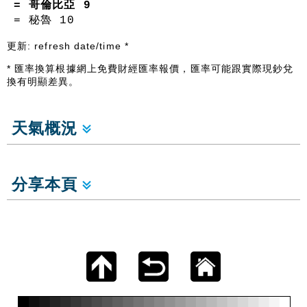
= 哥倫比亞
9
= 秘魯
10
更新:
refresh date/time
*
* 匯率換算根據網上免費財經匯率報價，匯率可能跟實際現鈔兌
換有明顯差異。
天氣概況
分享本頁