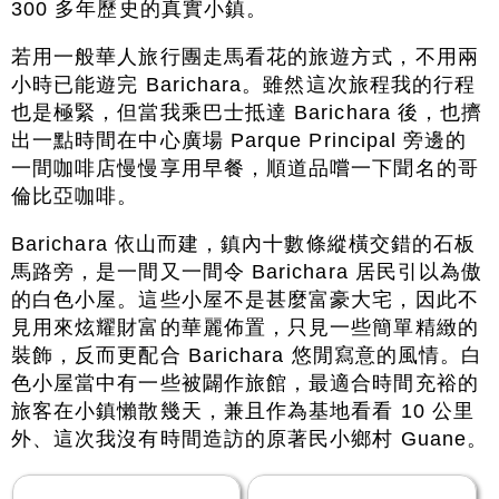
300 多年歷史的真實小鎮。
若用一般華人旅行團走馬看花的旅遊方式，不用兩
小時已能遊完 Barichara。雖然這次旅程我的行程
也是極緊，但當我乘巴士抵達 Barichara 後，也擠
出一點時間在中心廣場 Parque Principal 旁邊的
一間咖啡店慢慢享用早餐，順道品嚐一下聞名的哥
倫比亞咖啡。
Barichara 依山而建，鎮內十數條縱橫交錯的石板
馬路旁，是一間又一間令 Barichara 居民引以為傲
的白色小屋。這些小屋不是甚麼富豪大宅，因此不
見用來炫耀財富的華麗佈置，只見一些簡單精緻的
裝飾，反而更配合 Barichara 悠閒寫意的風情。白
色小屋當中有一些被闢作旅館，最適合時間充裕的
旅客在小鎮懶散幾天，兼且作為基地看看 10 公里
外、這次我沒有時間造訪的原著民小鄉村 Guane。