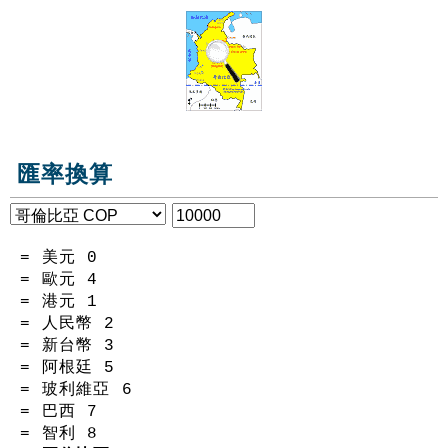
匯率換算
= 美元
0
= 歐元
4
= 港元
1
= 人民幣
2
= 新台幣
3
= 阿根廷
5
= 玻利維亞
6
= 巴西
7
= 智利
8