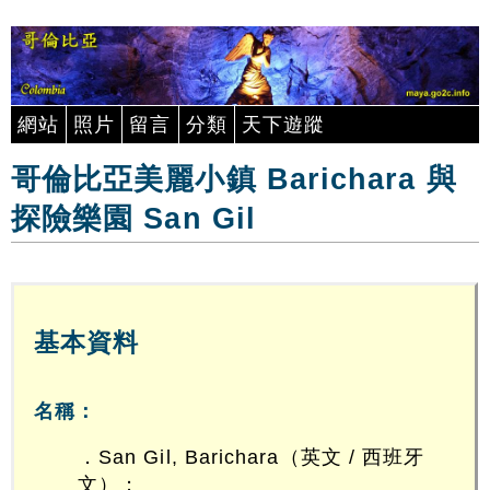
網站
照片
留言
分類
天下遊蹤
哥倫比亞美麗小鎮 Barichara 與
探險樂園 San Gil
基本資料
名稱：
．San Gil, Barichara（英文 / 西班牙
文）；