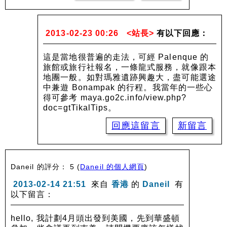
2013-02-23 00:26
<站長>
有以下回應：
這是當地很普遍的走法，可經 Palenque 的
旅館或旅行社報名，一條龍式服務，就像跟本
地團一般。如對瑪雅遺跡興趣大，盡可能選途
中兼遊 Bonampak 的行程。我當年的一些心
得可參考 maya.go2c.info/view.php?
doc=gtTikalTips。
回應這留言
新留言
Daneil 的評分： 5
(
Daneil 的個人網頁
)
2013-02-14 21:51
來自
香港
的
Daneil
有
以下留言：
hello, 我計劃4月頭出發到美國，先到華盛頓