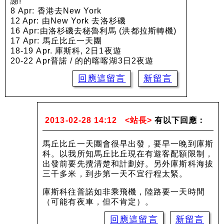
謝!
8 Apr: 香港去New York
12 Apr: 由New York 去洛杉磯
16 Apr:由洛杉磯去秘魯利馬 (洪都拉斯轉機)
17 Apr: 馬丘比丘一天團
18-19 Apr. 庫斯科, 2日1夜遊
20-22 Apr普諾 / 的的喀喀湖3日2夜遊
回應這留言
新留言
2013-02-28 14:12
<站長>
有以下回應：
馬丘比丘一天團會很早出發，要早一晚到庫斯
科。以我所知馬丘比丘現在有遊客配額限制，
出發前要先攪清楚和計劃好。另外庫斯科海拔
三千多米，到步第一天不宜行程太緊。
庫斯科往普諾如非乘飛機，陸路要一天時間
（可能有夜車，但不肯定）。
回應這留言
新留言