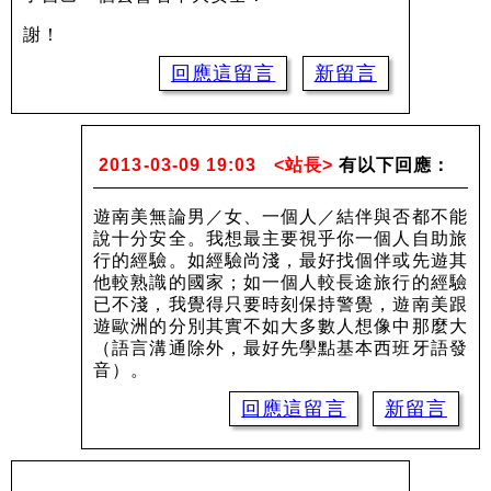
謝！
回應這留言
新留言
2013-03-09 19:03
<站長>
有以下回應：
遊南美無論男／女、一個人／結伴與否都不能
說十分安全。我想最主要視乎你一個人自助旅
行的經驗。如經驗尚淺，最好找個伴或先遊其
他較熟識的國家；如一個人較長途旅行的經驗
已不淺，我覺得只要時刻保持警覺，遊南美跟
遊歐洲的分別其實不如大多數人想像中那麼大
（語言溝通除外，最好先學點基本西班牙語發
音）。
回應這留言
新留言