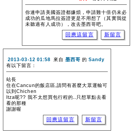
你連申請美國簽證都嫌煩，申請難十倍仍未必
成功的瓜地馬拉簽證更是不用想了（其實我從
未聽過有人成功），改去墨西哥吧。
回應這留言
新留言
2013-03-12 01:58
來自
墨西哥
的
Sandy
有以下留言：
站長
住在Cancun的飯店區,請問有甚麼大眾運輸可
以到Chichen
Itza呢?? 我不太想買包行程的..只想單點去看
看的那種
謝謝喔
回應這留言
新留言