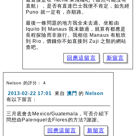
直航），是否有直達巴士我便不肯定，如先經
Puno 就一定有，亦順路。
最後一條問題的地方我全未去過。坐船由
Iquito 到 Manaus 我未聽過，就算有都應是
長程探險而非旅行。我相信 Manaus 有航班
到 Rio，價錢你不如直接到 Zuji 之類的網站
查吧。
回應這留言
新留言
Nelson 的評分： 4
2013-02-22 17:01
來自
澳門
的
Nelson
有以下留言：
三月底會去Mexico/Guatemala，可否介紹下
問想由Palenquel去Flores的方法?謝謝。
回應這留言
新留言