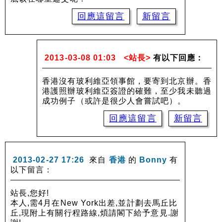
回應這留言
新留言
2013-03-08 01:03
<站長>
有以下回應：
香港沒有玻利維亞領事館，要寄到北京辦。香
港護照辦玻利維亞簽證的確難，至少我未聽過
成功例子（或許是很少人會嘗試吧）。
回應這留言
新留言
2013-02-27 17:26
來自
香港
的
Bonny
有
以下留言：
站長,您好!
本人,需4月在New York出差,並計劃去馬丘比
丘,現附上有關行程路線,煩請閣下給予意見.謝