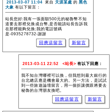
2013-03-07 11:04
來自
天涯某處
的
黑色
大象
有以下留言：
站長您好:我有一張面額500元的秘魯幣不知
道要去那裡兌換成台幣,是否能請站長告訴我
在那裡能夠兌換;我的電話號碼
是-0935278732-謝謝
回應這留言
新留言
2013-03-11 22:52
<站長>
有以下回應：
我不知台灣哪裡可以換，但我想到最大銀行的
台北總店應是機會最大的。另一方法，是試試
到一些旅遊論壇留言，用一個折讓價跟將要去
秘魯的台灣朋友換吧。
回應這留言
新留言