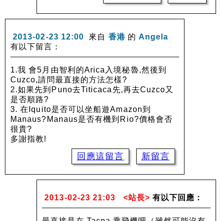
2013-02-23 12:00
來自
香港
的
Angela
有以下留言：
1.我 會5月由智利的Arica入境秘魯,然後到
Cuzco,請問最直接的方法怎樣?
2.如果先到Puno去Titicaca先,再去Cuzco又
是否順路?
3. 在Iquito是否可以坐船遊Amazon到
Manaus?Manaus是否有機到Rio?價格會否
很貴?
多謝指教!
回應這留言
新留言
2013-02-23 21:03
<站長>
有以下回應：
最直接是在 Tacna 乘飛機吧（雖然可能沒有