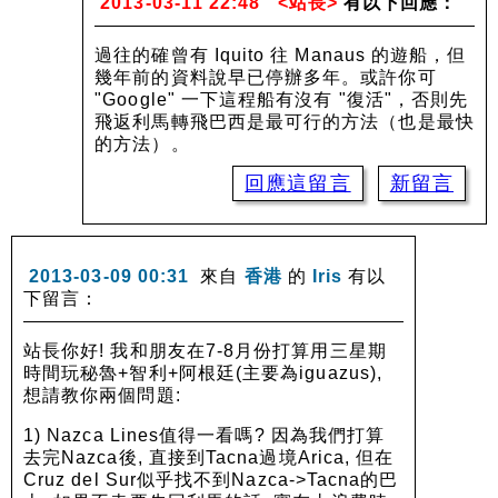
2013-03-11 22:48
<站長>
有以下回應：
過往的確曾有 Iquito 往 Manaus 的遊船，但
幾年前的資料說早已停辦多年。或許你可
"Google" 一下這程船有沒有 "復活"，否則先
飛返利馬轉飛巴西是最可行的方法（也是最快
的方法）。
回應這留言
新留言
2013-03-09 00:31
來自
香港
的
Iris
有以
下留言：
站長你好! 我和朋友在7-8月份打算用三星期
時間玩秘魯+智利+阿根廷(主要為iguazus),
想請教你兩個問題:
1) Nazca Lines值得一看嗎? 因為我們打算
去完Nazca後, 直接到Tacna過境Arica, 但在
Cruz del Sur似乎找不到Nazca->Tacna的巴