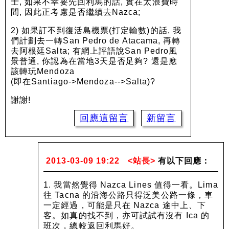
士, 如果不幸要先回利馬的話, 實在太浪費時
間, 因此正考慮是否繼續去Nazca;
2) 如果訂不到復活島機票(打定輸數)的話, 我
們計劃去一轉San Pedro de Atacama, 再轉
去阿根廷Salta; 有網上評語說San Pedro風
景普通, 你認為在當地3天是否足夠? 還是應
該轉玩Mendoza
(即在Santiago->Mendoza-->Salta)?
謝謝!
回應這留言
新留言
2013-03-09 19:22
<站長>
有以下回應：
1. 我當然覺得 Nazca Lines 值得一看。Lima
往 Tacna 的沿海公路只得泛美公路一條，車
一定經過，可能是只在 Nazca 途中上、下
客。如真的找不到，亦可試試有沒有 Ica 的
班次，總較返回利馬好。