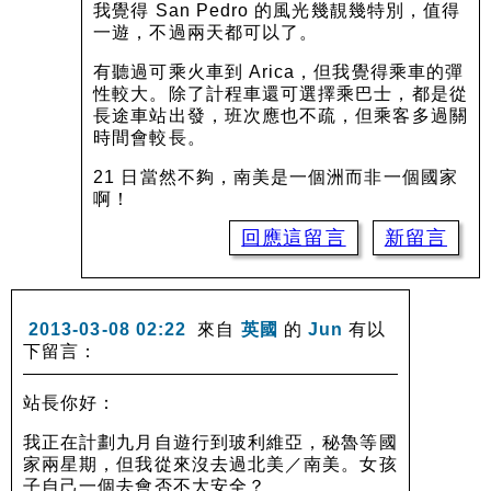
我覺得 San Pedro 的風光幾靚幾特別，值得
一遊，不過兩天都可以了。
有聽過可乘火車到 Arica，但我覺得乘車的彈
性較大。除了計程車還可選擇乘巴士，都是從
長途車站出發，班次應也不疏，但乘客多過關
時間會較長。
21 日當然不夠，南美是一個洲而非一個國家
啊！
回應這留言
新留言
2013-03-08 02:22
來自
英國
的
Jun
有以
下留言：
站長你好：
我正在計劃九月自遊行到玻利維亞，秘魯等國
家兩星期，但我從來沒去過北美／南美。女孩
子自己一個去會否不大安全？