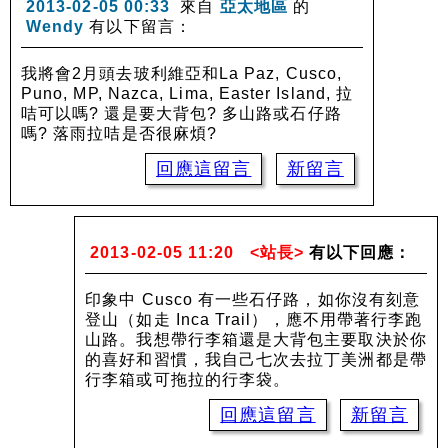
2013-02-05 00:33
來自
亞太地區
的
Wendy
有以下留言：
我將會2月頭去玻利維亞和La Paz, Cusco,
Puno, MP, Nazca, Lima, Easter Island, 拉
咭可以嗎? 還是要大背包? 多山路或石仔路
嗎? 落雨拉咭是否很麻煩?
回應這留言
新留言
2013-02-05 11:20
<站長>
有以下回應：
印象中 Cusco 有一些石仔路，如你沒有刻意
登山（如走 Inca Trail），應不用帶著行李跑
山路。我想帶行李箱還是大背包主要取決於你
的喜好和習慣，我自己七次去拉丁美洲都是帶
行李箱或可拖拉的行李袋。
回應這留言
新留言