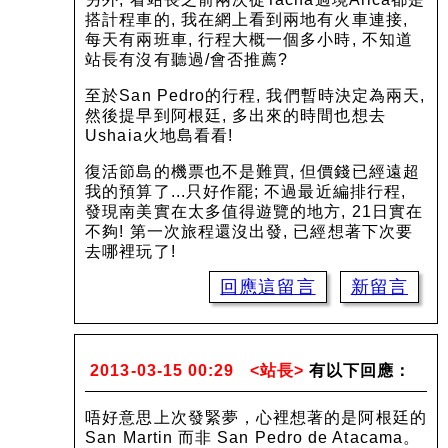
搭計程車的, 我在網上看到兩地有火車連接,
每天有兩班車, 行程大概一個多小時, 不知道
站長有沒有聽過/會否推薦?
至於San Pedro的行程, 我們暫時決定為兩天,
然後提早到阿根廷, 多出來的時間也想去
Ushaia火地島看看!
復活節島的機票也不是難買, 但價錢已經遠超
我的預算了...只好作罷; 不過最近編排行程,
發現南美實在太多值得遊覽的地方, 21日實在
不夠! 第一次旅程還沒出發, 已經想著下次要
去哪裡玩了!
回應這留言
新留言
2013-03-15 00:29
<站長>
有以下回應：
唔好意思上次發緊夢，心裡想著的是阿根廷的
San Martin 而非 San Pedro de Atacama。