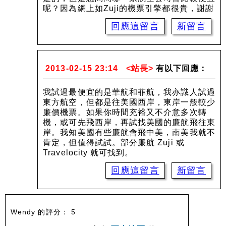
呢？因為網上如Zuji的機票引擎都很貴，謝謝
回應這留言
新留言
2013-02-15 23:14
<站長>
有以下回應：
我試過最便宜的是華航和菲航，我亦識人試過
東方航空，但都是往美國西岸，東岸一般較少
廉價機票。如果你時間充裕又不介意多次轉
機，或可先飛西岸，再試找美國的廉航飛往東
岸。我知美國有些廉航會飛中美，南美我就不
肯定，但值得試試。部分廉航 Zuji 或
Travelocity 就可找到。
回應這留言
新留言
Wendy 的評分： 5