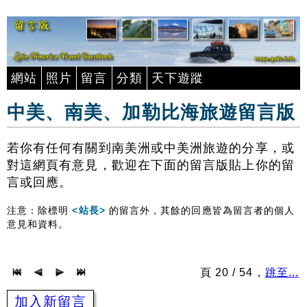
網站
照片
留言
分類
天下遊蹤
中美、南美、加勒比海旅遊留言版
若你有任何有關到南美洲或中美洲旅遊的分享，或
對這網頁有意見，歡迎在下面的留言版貼上你的留
言或回應。
注意：除標明
<站長>
的留言外，其餘的回應皆為留言者的個人
意見和資料。
頁 20 / 54，
跳至...
加入新留言