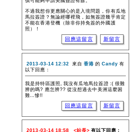
價可能夠申請美國簽證有餘。
不過我想你更應關心的是入境問題，你有瓜地
馬拉簽證？無論經哪裡飛，如無簽證幾乎肯定
不能在香港登機（除非你持免簽的外國護
照）！
回應這留言
新留言
2013-03-14 12:32
來自
香港
的
Candy
有
以下回應：
我是持特區護照, 我沒有瓜地馬拉簽證 :( 很難
辨的嗎? 應怎辨?? 從沒想過去中美洲這麼困
難...慘!!
回應這留言
新留言
2013-03-14 18:58
<站長>
有以下回應：