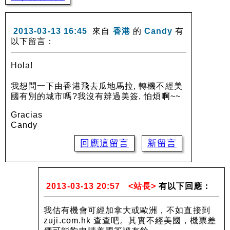
2013-03-13 16:45
來自
香港
的
Candy
有
以下留言：
Hola!
我想問一下由香港飛去瓜地馬拉, 轉機不經美
國有別的城市嗎?我沒有辨過美簽, 怕煩啊~~
Gracias
Candy
回應這留言
新留言
2013-03-13 20:57
<站長>
有以下回應：
我估有機會可經加拿大或歐洲，不如直接到
zuji.com.hk 查查吧。其實不經美國，機票差