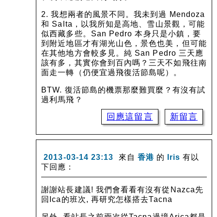
2. 我想兩者的風景不同。我未到過 Mendoza
和 Salta，以我所知是高地、雪山景觀，可能
似西藏多些。San Pedro 本身只是小鎮，要
到附近地區才有湖光山色，景色也美，但可能
在其他地方會較多見。純 San Pedro 三天應
該有多，其實你會到百內嗎？三天不如飛往南
面走一轉（仍便宜過飛復活節島呢）。
BTW. 復活節島的機票那麼難買麼？有沒有試
過利馬飛？
回應這留言
新留言
2013-03-14 23:13
來自
香港
的
Iris
有以
下回應：
謝謝站長建議! 我們會看看有沒有從Nazca先
回Ica的班次, 再研究怎樣搭去Tacna
另外, 看站長之前兩次從Tacna過境Arica都是