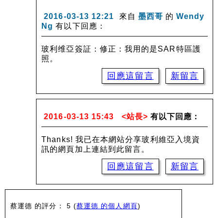
2016-03-13 12:21
來自
墨西哥
的
Wendy
Ng
有以下回應：
玻利维亞簽証：修正：我用的是SAR特區護
照。
回應這留言
新留言
2016-03-13 15:43
<站長>
有以下回應：
Thanks! 我已在本網站分享玻利維亞入境資
訊的網頁加上連結到此留言。
回應這留言
新留言
蔡運德 的評分： 5
(
蔡運德 的個人網頁
)