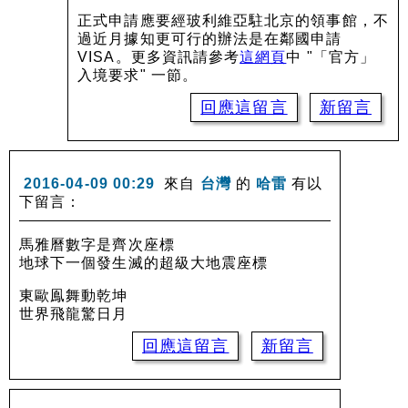
正式申請應要經玻利維亞駐北京的領事館，不
過近月據知更可行的辦法是在鄰國申請
VISA。更多資訊請參考
這網頁
中 "「官方」
入境要求" 一節。
回應這留言
新留言
2016-04-09 00:29
來自
台灣
的
哈雷
有以
下留言：
馬雅曆數字是齊次座標
地球下一個發生滅的超級大地震座標
東歐鳯舞動乾坤
世界飛龍驚日月
回應這留言
新留言