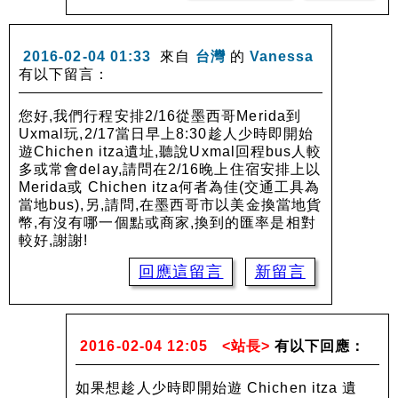
2016-02-04 01:33
來自
台灣
的
Vanessa
有以下留言：
您好,我們行程安排2/16從墨西哥Merida到
Uxmal玩,2/17當日早上8:30趁人少時即開始
遊Chichen itza遺址,聽說Uxmal回程bus人較
多或常會delay,請問在2/16晚上住宿安排上以
Merida或 Chichen itza何者為佳(交通工具為
當地bus),另,請問,在墨西哥市以美金換當地貨
幣,有沒有哪一個點或商家,換到的匯率是相對
較好,謝謝!
回應這留言
新留言
2016-02-04 12:05
<站長>
有以下回應：
如果想趁人少時即開始遊 Chichen itza 遺