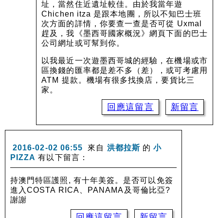
址，當然住近遺址較佳。由於我當年遊
Chichen itza 是跟本地團，所以不知巴士班
次方面的詳情，你要查一查是否可從 Uxmal
趕及，我《墨西哥國家概況》網頁下面的巴士
公司網址或可幫到你。
以我最近一次遊墨西哥城的經驗，在機場或市
區換錢的匯率都是差不多（差），或可考慮用
ATM 提款。機場有很多找換店，要貨比三
家。
回應這留言
新留言
2016-02-02 06:55
來自
洪都拉斯
的
小
PIZZA
有以下留言：
持澳門特區護照, 有十年美簽。是否可以免簽
進入COSTA RICA、PANAMA及哥倫比亞?
謝謝
回應這留言
新留言