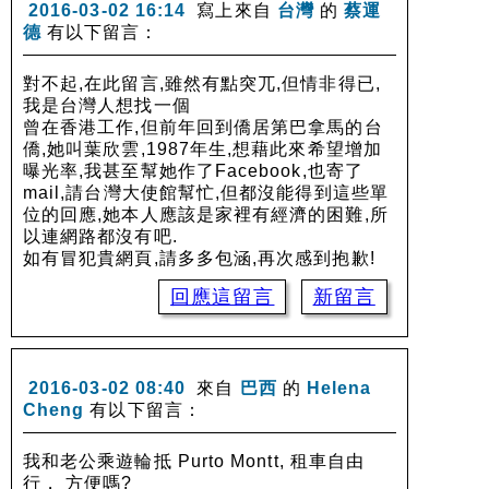
2016-03-02 16:14
寫上來自
台灣
的
蔡運
德
有以下留言：
對不起,在此留言,雖然有點突兀,但情非得已,
我是台灣人想找一個
曾在香港工作,但前年回到僑居第巴拿馬的台
僑,她叫葉欣雲,1987年生,想藉此來希望增加
曝光率,我甚至幫她作了Facebook,也寄了
mail,請台灣大使館幫忙,但都沒能得到這些單
位的回應,她本人應該是家裡有經濟的困難,所
以連網路都沒有吧.
如有冒犯貴網頁,請多多包涵,再次感到抱歉!
回應這留言
新留言
2016-03-02 08:40
來自
巴西
的
Helena
Cheng
有以下留言：
我和老公乘遊輪抵 Purto Montt, 租車自由
行， 方便嗎?