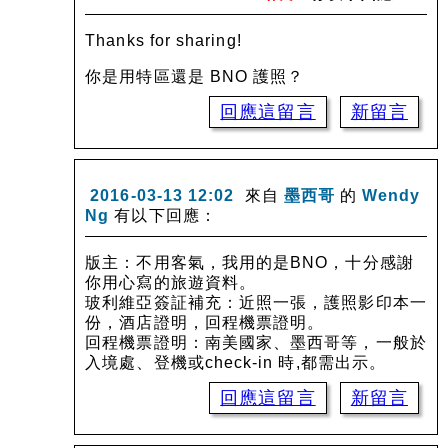
Thanks for sharing!
你是用特區還是 BNO 護照？
回應這留言
新留言
2016-03-13 12:02
來自
墨西哥
的
Wendy
Ng
有以下回應：
版主：不用客氣，我用的是BNO，十分感謝
你用心寫的旅遊資料。
玻利維亞簽証補充：近照一張，護照影印本一
份，酒店證明，回程機票證明。
回程機票證明：南美國家、墨西哥等，一般於
入境處、登機或check-in 時,都需出示。
回應這留言
新留言