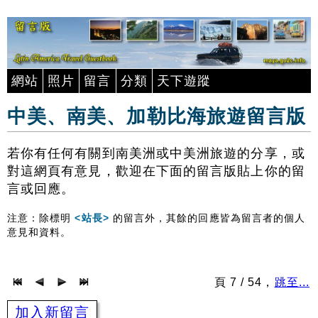
網站
照片
留言
分類
天下遊蹤
中美、南美、加勒比海旅遊留言版
若你有任何有關到南美洲或中美洲旅遊的分享，或
對這網頁有意見，歡迎在下面的留言版貼上你的留
言或回應。
注意：除標明
<站長>
的留言外，其餘的回應皆為留言者的個人
意見和資料。
頁 7 / 54，
跳至...
加入新留言