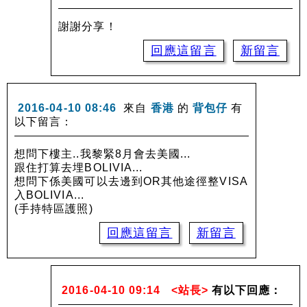
謝謝分享！
回應這留言
新留言
2016-04-10 08:46
來自
香港
的
背包仔
有
以下留言：
想問下樓主..我黎緊8月會去美國...
跟住打算去埋BOLIVIA...
想問下係美國可以去邊到OR其他途徑整VISA
入BOLIVIA...
(手持特區護照)
回應這留言
新留言
2016-04-10 09:14
<站長>
有以下回應：