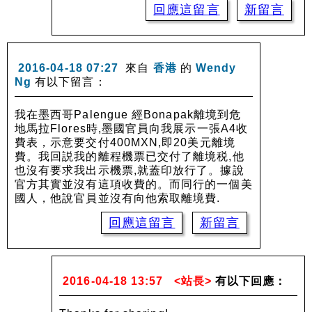
回應這留言
新留言
2016-04-18 07:27
來自
香港
的
Wendy
Ng
有以下留言：
我在墨西哥Palengue 經Bonapak離境到危
地馬拉Flores時,墨國官員向我展示一張A4收
費表，示意要交付400MXN,即20美元離境
費。我回説我的離程機票已交付了離境税,他
也沒有要求我出示機票,就蓋印放行了。據說
官方其實並沒有這項收費的。而同行的一個美
國人，他說官員並沒有向他索取離境費.
回應這留言
新留言
2016-04-18 13:57
<站長>
有以下回應：