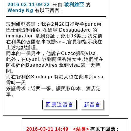
2016-03-11 09:32
來自
玻利維亞
的
Wendy Ng
有以下留言：
玻利維亞簽証：我在2月28日從秘鲁puno乘
巴士到玻利维亞,在邊境 Desaguadero 的
immigration 拿到簽証，費用93美元.我先前
在利馬的玻國領事欲辦visa,官員卻指示我在
上述地點辦理。
同車的一個男生，他說在Cuzco攞到visa .
此外，在uyuni, 遇到两個香港女生,她們就在
阿根廷的Buenos Aires 拿到visa,需一天時
間。
而在智利的Santiago,有港人也在此拿到visa.
需時一天
簽証需求：近照一張、護照影印本、酒店定
單。
回應這留言
新留言
2016-03-11 14:49
<站長>
有以下回應：