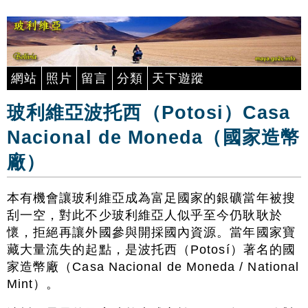
網站
照片
留言
分類
天下遊蹤
玻利維亞波托西（Potosi）Casa
Nacional de Moneda（國家造幣
廠）
本有機會讓玻利維亞成為富足國家的銀礦當年被搜
刮一空，對此不少玻利維亞人似乎至今仍耿耿於
懷，拒絕再讓外國參與開採國內資源。當年國家寶
藏大量流失的起點，是波托西（Potosí）著名的國
家造幣廠（Casa Nacional de Moneda / National
Mint）。