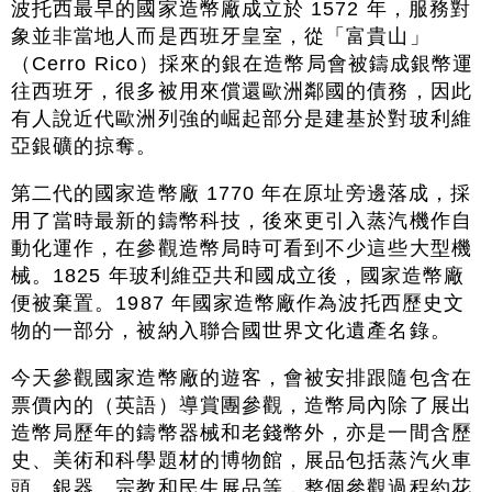
波托西最早的國家造幣廠成立於 1572 年，服務對
象並非當地人而是西班牙皇室，從「富貴山」
（Cerro Rico）採來的銀在造幣局會被鑄成銀幣運
往西班牙，很多被用來償還歐洲鄰國的債務，因此
有人說近代歐洲列強的崛起部分是建基於對玻利維
亞銀礦的掠奪。
第二代的國家造幣廠 1770 年在原址旁邊落成，採
用了當時最新的鑄幣科技，後來更引入蒸汽機作自
動化運作，在參觀造幣局時可看到不少這些大型機
械。1825 年玻利維亞共和國成立後，國家造幣廠
便被棄置。1987 年國家造幣廠作為波托西歷史文
物的一部分，被納入聯合國世界文化遺產名錄。
今天參觀國家造幣廠的遊客，會被安排跟隨包含在
票價內的（英語）導賞團參觀，造幣局內除了展出
造幣局歷年的鑄幣器械和老錢幣外，亦是一間含歷
史、美術和科學題材的博物館，展品包括蒸汽火車
頭、銀器、宗教和民生展品等，整個參觀過程約花