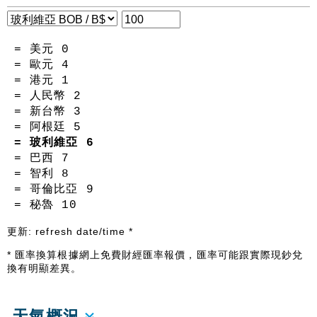
= 美元
0
= 歐元
4
= 港元
1
= 人民幣
2
= 新台幣
3
= 阿根廷
5
= 玻利維亞
6
= 巴西
7
= 智利
8
= 哥倫比亞
9
= 秘魯
10
更新:
refresh date/time
*
* 匯率換算根據網上免費財經匯率報價，匯率可能跟實際現鈔兌
換有明顯差異。
天氣概況