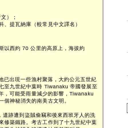
；
班牙文）；
科、提瓦納庫（較常見中文譯名）
以西約 70 公里的高原上，海拔約
右當地已出現一些漁村聚落，大約公元五世紀
九世紀中葉時 Tiwanaku 帝國發展至
 年，可能受雨量減少的影響，Tiwanaku
一個神秘消失的南美古文明。
衰落後，遺跡遭到盜賊偷竊和後來西班牙人的洗
來修築鐵路。考古工作到了十九世紀中葉