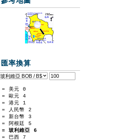
參考地圖
匯率換算
= 美元
0
= 歐元
4
= 港元
1
= 人民幣
2
= 新台幣
3
= 阿根廷
5
= 玻利維亞
6
= 巴西
7