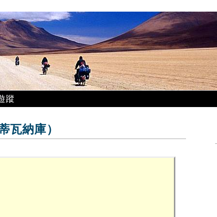
遊蹤
u（蒂瓦納庫）