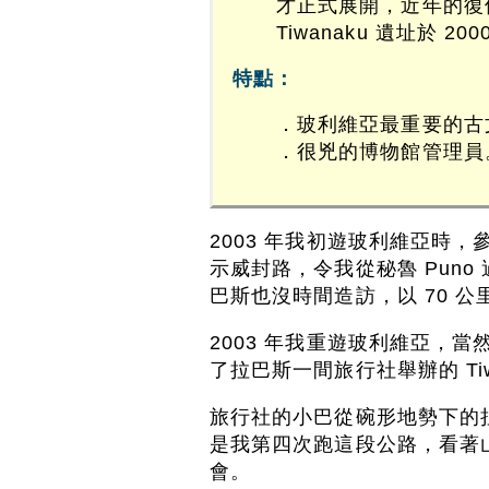
才正式展開，近年的復
Tiwanaku 遺址於 
特點：
．玻利維亞最重要的古
．很兇的博物館管理員
2003 年我初遊玻利維亞時，參
示威封路，令我從秘魯 Puno 
巴斯也沒時間造訪，以 70 
2003 年我重遊玻利維亞，當然
了拉巴斯一間旅行社舉辦的 Tiw
旅行社的小巴從碗形地勢下的拉巴
是我第四次跑這段公路，看著
會。