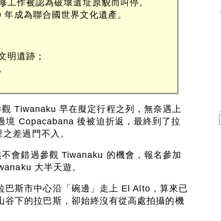
修工作被認為破壞遺址原貌而叫停。
2000 年成為聯合國世界文化遺產。
文明遺跡；
。
觀 Tiwanaku 早在擬定行程之列，無奈遇上
過境 Copacabana 後被迫折返，最終到了拉
公里之差過門不入。
不會錯過參觀 Tiwanaku 的機會，報名參加
anaku 大半天遊。
斯市中心沿「碗邊」走上 El Alto，算來已
山谷下的拉巴斯，卻始終沒有從高處拍攝的機