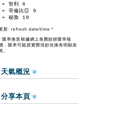
= 智利
8
= 哥倫比亞
9
= 秘魯
10
更新:
refresh date/time
*
* 匯率換算根據網上免費財經匯率報
價，匯率可能跟實際現鈔兌換有明顯差
異。
天氣概況
分享本頁