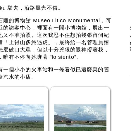
wanaku 駛去，沿路風光不俗。
館 Museo Litico Monumental，可
近的訪客中心，裡面有一間小博物館，展出一
地又不准拍照。這次我忍不住想拍幾張留個紀
惜「上得山多終遇虎」，最終給一名管理員嬸
怎麼破口大罵，但以十分兇狠的眼神瞪著我，
不停向她嚷著 "lo siento"。
有一個小小的火車站和一條看似已遭廢棄的舊
食汽水的小店。