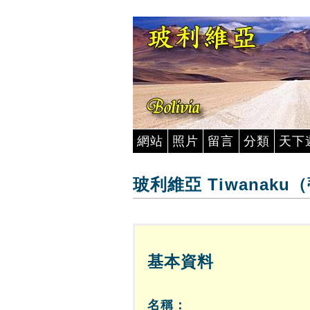
網站
照片
留言
分類
天下
玻利維亞 Tiwanak
基本資料
名稱：