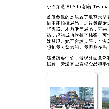
小巴穿過 El Alto 朝著 Ti
首個參觀的是放置了數尊大型石雕的博物
惜不能拍攝展品。之後參觀附
些陶器、木乃伊等展品，可惡
錄，起初成功偷拍了幾張，可
嬸發現。她不會說英語，也沒
想把我人祭似的。我理虧在先，唯有
逃出訪客中心，發現外面竟然
鐵路，旁邊有些賣紀念品和零