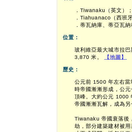
．Tiwanaku（英文）
．Tiahuanaco（西
．蒂瓦納庫、蒂亞瓦納
位置：
玻利維亞最大城市拉巴斯
3,870 米。
【地圖】
歷史：
公元前 1500 年左
時帝國漸漸形成，公元七至
頂峰。大約公元 1000
帝國漸漸瓦解，成為另
Tiwanaku 帝國
劫，部分建築建材被用